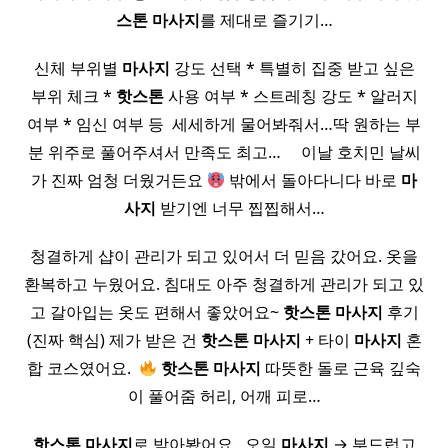
스톤
마사지
를 제대로 즐기기…
신체 부위별
마사지
강도 선택 * 특별히 집중 받고 싶은
부위 체크 *
핫
스톤
사용 여부 * 스트레칭 강도 * 알러지
여부 * 임신 여부 등 ​ 세세하게 물어봐줘서…딱 원하는 부
분 위주로 풀어주셔서 만족도 최고… ​ ​ ​ ​ 이날 호치민 날씨
가 진짜 엄청 더웠거든요
밖에서 돌아다니다 바로
마
사지
받기엔 너무 찝찝해서…
청결하게 샵이 관리가 되고 있어서 더 믿음 갔어요. 옷을
환복하고 누웠어요. 침대도 아주 청결하게 관리가 되고 있
고 갈아입는 옷도 편해서 좋았어요~
핫
스톤
마사지
후기
(진짜 핵심) 제가 받은 건
핫
스톤
마사지
+ 타이
마사지
혼
합 코스였어요. ​
핫
스톤
마사지
따뜻한 돌로 근육 깊숙
이 풀어줌 허리, 어깨 피로…
핫
스톤
마사지
로 받아봤어요. ​ 오일
마사지
→ 부드럽고