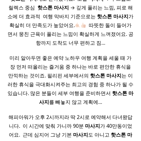
릴렉스 중심 ​
핫
스톤
마사지
→ 깊게 풀리는 느낌, 피로 해
소에 더 효과적 ​ 여행 막바지 기준으로는
핫
스톤
마사지
가
확실히 더 만족도가 높았어요.
​ 따뜻한 돌이 들어가
면서 뭉친 근육이 풀리는 느낌이 확실하게 느껴졌어요. 공
항까지 도착도 너무 편하고 짐…
미리 알아두면 좋은 예약 노하우 여행 계획을 세울 때 가
장 먼저 떠올리는 즐거움 중 하나는 바로 편안한 휴식을
만끽하는 것이죠. 필리핀 세부에서의
핫
스톤
마사지
는 이
러한 휴식을 극대화시켜주는 최고의 경험 중 하나가 될 수
있습니다. 많은 분들이 세부 여행을 준비하면서
핫
스톤
마
사지
를 빼놓지 않고 계획에…
해피아워가 오후 2시까지라 딱 2시로 예약해서 다녀왔답
니다. ​ 이 시간에 맞춰 가니까 90분
마사지
가 40만동이었
어요. ​ 근데 심지어 그냥 기본
마사지
도 아니고
핫
스톤
마