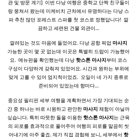
관 및 방문 계기] ​ 이번 다낭 여행은 중학교 단짝 친구들이
랑 뭉쳐서 왔는데 미케비치 근처에서 유명하다는 다낭 스
파 추천 많던 포레스트 스파를 첫 코스로 정했답니다! ​ 깔
끔하고 세련된 건물 외관이…
깔려있는 것도 마음에 들었어요. 다낭 공항 픽업
마사지
가능한 곳이 몇 곳 없는데 이곳은 특별히 드랍이 가능했어
요. ​ 메뉴판을 확인했는데 다낭
핫
스톤
마사지
부터 코스
구성이 다양하게 갖춰져 있었어요. 시간과 원하는 부위에
맞게 고를 수 있어 엄지척이었죠. ​ 오일이 네 가지 종류로
준비되어 있었는데 향마다…
중요성 필리핀 세부 여행을 계획하면서 가장 기대되는 순
간 중 하나는 바로 시원하고 편안한
마사지
체험이 아닐까
싶습니다. 특히 따뜻한 돌을 이용한
핫
스톤
마사지
는 근육
의 피로를 효과적으로 풀어주어 여행의 피로를 말끔히 씻
어내기에 아주 좋죠. 제가 직접 경험해 보니, 세부에서
핫