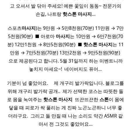
고 오셔서 발 닦아 주세요! 예쁜 꽃잎이 동동~ 전문가의
손길, 나트랑
핫
스톤
마사지
…
스포츠
마사지
)는 9만원 → 5만8천원(70분) 11만원 → 7만
5천원(90분) ​ ■ 아로마
마사지
는 10만원 → 6만7천원(70
분) 12만1천원 → 8만5천원(90분) ​ ■
핫
스톤
마사지
는 11
만원 → 7만5천원(70분) 13만2천원 → 9만5천원(90분) ​
으로 제공된다고 합니다. 5월 31일까지 하는 이벤트니까
놓치지 마세요~! ​ 네이버지도 퓨어…
기분이 넘 좋았어요. ​ ​ ​ ​ 제 개구리 발가락입니다. 블로그를
위해 개구리 발가락 공개.. ​ 제가 선택한 코스는 따뜻한 돌
로 몸을 녹여주는
핫
스톤
마사지
​ 뜨끈뜨끈한
스톤
이 몸에
닿을 때 피로가 싹 풀리는 게 진짜 노곤노곤하니 너무 좋
더라구요. ​ 그리고 돌 만질 때 나는 소리도 약간 ASMR 같
아서 전 그것도 좋았어요…