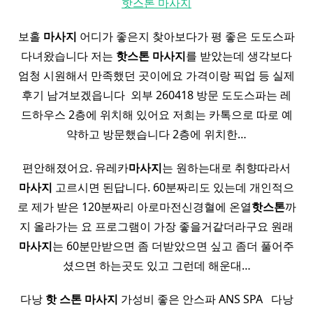
핫스톤 마사지
보홀
마사지
어디가 좋은지 찾아보다가 평 좋은 도도스파
다녀왔습니다 저는
핫
스톤
마사지
를 받았는데 생각보다
엄청 시원해서 만족했던 곳이에요 가격이랑 픽업 등 실제
후기 남겨보겠읍니다 ​ 외부 260418 방문 도도스파는 레
드하우스 2층에 위치해 있어요 저희는 카톡으로 따로 예
약하고 방문했습니다 2층에 위치한…
편안해졌어요. 유레카
마사지
는 원하는대로 취향따라서
마사지
고르시면 된답니다. 60분짜리도 있는데 개인적으
로 제가 받은 120분짜리 아로마전신경혈에 온열
핫
스톤
까
지 올라가는 요 프로그램이 가장 좋을거같더라구요 원래
마사지
는 60분만받으면 좀 더받았으면 싶고 좀더 풀어주
셨으면 하는곳도 있고 그런데 해운대…
다낭
핫
스톤
마사지
가성비 좋은 안스파 ANS SPA ​ ​ 다낭