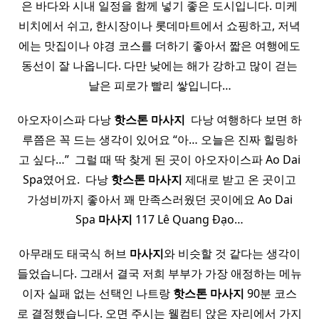
은 바다와 시내 일정을 함께 넣기 좋은 도시입니다. 미케
비치에서 쉬고, 한시장이나 롯데마트에서 쇼핑하고, 저녁
에는 맛집이나 야경 코스를 더하기 좋아서 짧은 여행에도
동선이 잘 나옵니다. 다만 낮에는 해가 강하고 많이 걷는
날은 피로가 빨리 쌓입니다…
아오자이스파 다낭
핫
스톤
마사지
​ 다낭 여행하다 보면 하
루쯤은 꼭 드는 생각이 있어요 “아… 오늘은 진짜 힐링하
고 싶다…” ​ 그럴 때 딱 찾게 된 곳이 아오자이스파 Ao Dai
Spa였어요. ​ 다낭
핫
스톤
마사지
제대로 받고 온 곳이고
가성비까지 좋아서 꽤 만족스러웠던 곳이에요 Ao Dai
Spa
마사지
117 Lê Quang Đạo…
아무래도 태국식 허브
마사지
와 비슷할 것 같다는 생각이
들었습니다. 그래서 결국 저희 부부가 가장 애정하는 메뉴
이자 실패 없는 선택인 나트랑
핫
스톤
마사지
90분 코스
로 결정했습니다. 오면 주시는 웰컴티 앉은 자리에서 가지