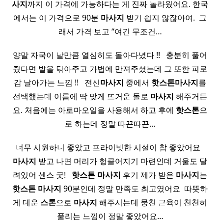
사지
까지 이 가격에 가능하다는 게 진짜 놀라웠어요. 한국
에서는 이 가격으로 90분
마사지
받기 쉽지 않잖아여. ​ 그
래서 가격 보고 “여긴 무조건…
양말 자국이 날만큼 열심히도 돌아다녔다 !! ​ ​ 충분히 풀어
줬다면 발을 닦아주고 가볍에 만져주셨는데 그 또한 피로
감 날아가는 느낌 !! ​ ​ 전신
마사지
중에서
핫
스톤
마사지
를
선택했는데 이름에 딱 맞게 뜨거운 돌로
마사지
해주거든
요. 처음에는 아로마오일을 사용해서 하고 후에
핫
스톤
으
로 하는데 정말 따끈따끈…
너무 시원하니 좋았고 프라이빗한 시설이 참 좋았어요 ​ ​
마사지
받고 나면 머리가 헝클어지기 마련인데 거울도 달
려있어 센스 굿! ​ ​
핫
스톤
마사지
후기 제가 받은
마사지
는
핫
스톤
마사지
90분인데 정말 만족도 최고였어요 ​ 따뜻하
게 데운
스톤
으로
마사지
해주시는데 뭉친 근육이 천천히
풀리는 느낌이 정말 좋았어요…