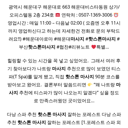
광역시 해운대구 해운대로 663 해운대비스타동원 상가/
오피스텔동 2층 234호
연락처 : 0507-1369-3006
영업시간 : 매일 11:00 – 다음날 02:00 ( 요즘엔 오후 11시
까지 영업하신다고 하는데 자세한건 전화로 문의 부탁드
려요!!) #해운대아로마 #해운대
마사지
#
핫
스톤
마사지
#
부산
핫
스톤
마사지
#협찬#리뷰노트
특별…
힐링할 수 있는 시간을 꼭 넣고 싶었어요. ​ 그래서 여러 후
기 찾아보다가 나트랑
마사지
추천으로 많이 보였던 티스
파(T Spa)를 알게 됐고, 직접
핫
스톤
마사지
90분 코스를
받아보고 왔어요. ​ 결론부터 말씀드리면
“왜 나트랑
마
사지
추천에 티스파가 많이 나오는지 알겠다” 싶을 정도
로 만족스러웠던 곳이었어요…
다낭 스파 추천
핫
스톤
마사지
잘하는 포레스트 다낭 스파
추천
핫
스톤
마사지
잘하는 포레스트 [1.포레스트 스파 외