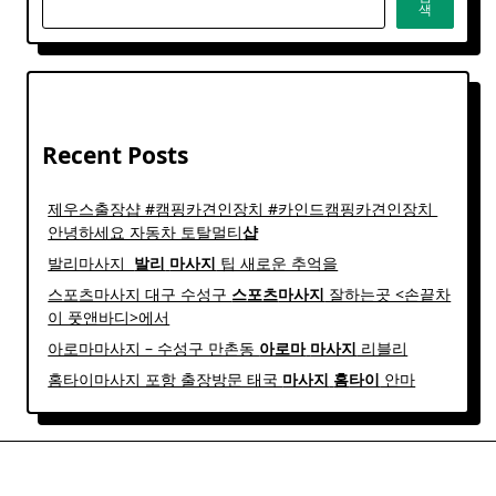
색
Recent Posts
제우스출장샵 #캠핑카견인장치 #카인드캠핑카견인장치 ​
안녕하세요 자동차 토탈멀티
샵
발리마사지 ​
발리
마사지
팁 새로운 추억을
스포츠마사지 대구 수성구
스포츠
마사지
잘하는곳 <손끝차
이 풋앤바디>에서
아로마마사지 – 수성구 만촌동
아로마
마사지
리블리
홈타이마사지 포항 출장방문 태국
마사지
홈
타이
안마​