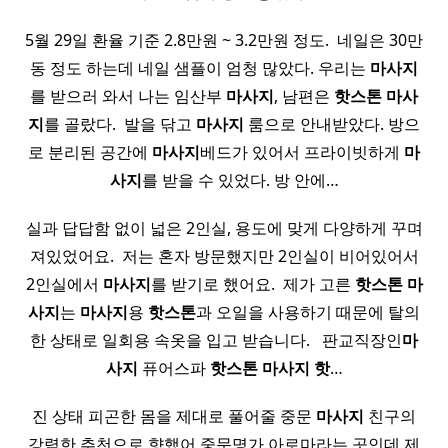
5월 29일 환율 기준 2.8만원 ~ 3.2만원 정도. ​ 네일은 30만
동 정도 하는데 네일 샘플이 엄청 많았다. 우리는
마사지
를 받으러 와서 나는 임산부
마사지
, 남편은
핫
스톤
마사
지
를 골랐다. ​ 발을 닦고
마사지
룸으로 안내받았다. 방으
로 분리된 공간에
마사지
베드가 있어서 프라이빗하게
마
사지
를 받을 수 있었다. 방 안에…
실과 답답함 없이 넓은 2인실, 용도에 맞게 다양하게 꾸며
져있었어요. ​ 저는 혼자 방문했지만 2인실이 비어있어서
2인실에서
마사지
를 받기로 했어요. ​ 제가 고른
핫
스톤
마
사지
는
마사지
용
핫
스톤
과 오일을 사용하기 때문에 탈의
한 상태로 일회용 속옷을 입고 받습니다. ​ ​ 판교직장인
마
사지
퓨어스파
핫
스톤
마사지
핫
…
진 상태 피곤한 몸을 제대로 풀어줄 중문
마사지
친구의
강력한 추천으로 향했어 중문명가 아로마라는 곳인데 제