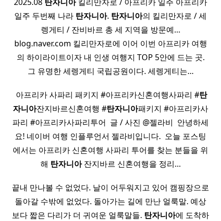
2025.08
탄자니아
킬리만자로 / 아프리카 일주 아프리카
일주 두번째 나라
탄자니아
.
탄자니아
의 킬리만자로 / 세
렝게티 / 잔비바르 총 세 지역을 방문예…
blog.naver.com 킬리만자로에 이어 이번 아프리카 여행
의 하이라이트이자 내 인생 여행지 TOP 5안에 드는 곳.
그 유명한 세렝게티 국립공원이다. 세렝게티는…
​ 아프리카 사파리 패키지 #아프리카신혼여행사파리 #
탄
자니아
잔지바르신혼여행 #
탄자니아
패키지 #아프리카사
파리 #아프리카사파리투어 ​ 글 / 사진 @젤라비 ​ 안녕하세
요! 네이버 여행 인플루언서 젤라비입니다. ​ 오늘 포스팅
에서는 아프리카 신혼여행 사파리 투어를 찾는 분들을 위
해
탄자니아
잔지바르 신혼여행을 정리…
끝내 만나볼 수 없었다. 날이 어두워지고 있어 캠핑장으로
돌아갈 수밖에 없었다. 돌아가는 길에 만난 얼룩말. 예상
보다 짧은 다리가 더 귀여운 얼룩말들.
탄자니아
에 도착하