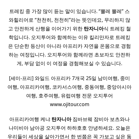
트레킹 중 가장 많이 듣는 말이 있습니다. “뽈레 뽈레” 스
와힐리어로 “천천히, 천천히”라는 뜻인데요, 무리하지 않
고 안전하게 산행을 이어가기 위한
탄자니아
식 트레킹 철
학입니다. 오지투어와 함께하는 이유 킬리만자로 트레킹
은 단순한 등산이 아니라 아프리카 자연을 온몸으로 경험
하는 여정입니다. 오지투어와 함께라면 초보자도 안전하
게, 부담 없이 이 여정을 경험해보실 수 있습니다.
[세미-프리] 와일드 아프리카 7개국 25일 남미여행, 중미
여행, 아프리카여행, 코카서스여행, 중동여행, 중앙아시아
여행, 호주여행, 유럽여행 전문 오지투어
www.ojitour.com
아프리카여행 케냐
탄자니아
짐바브웨 잠비아 보츠와나
나미비아 남아공 오지투어 하하호호 안녕하세요. 오늘은
우리들이 세상을 살아가면서 한 번쯤은 꼭 가보고 싶은 동