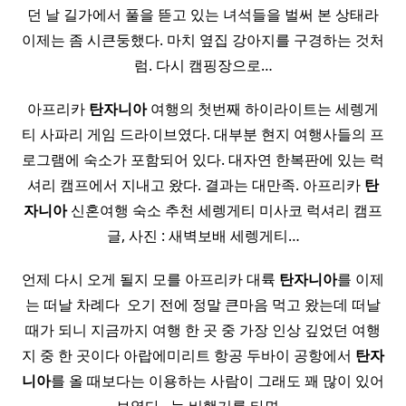
던 날 길가에서 풀을 뜯고 있는 녀석들을 벌써 본 상태라
이제는 좀 시큰둥했다. 마치 옆집 강아지를 구경하는 것처
럼. 다시 캠핑장으로…
아프리카
탄자니아
여행의 첫번째 하이라이트는 세렝게
티 사파리 게임 드라이브였다. 대부분 현지 여행사들의 프
로그램에 숙소가 포함되어 있다. 대자연 한복판에 있는 럭
셔리 캠프에서 지내고 왔다. 결과는 대만족. 아프리카
탄
자니아
신혼여행 숙소 추천 세렝게티 미사코 럭셔리 캠프
글, 사진 : 새벽보배 세렝게티…
언제 다시 오게 될지 모를 아프리카 대륙
탄자니아
를 이제
는 떠날 차례다 ​ 오기 전에 정말 큰마음 먹고 왔는데 떠날
때가 되니 지금까지 여행 한 곳 중 가장 인상 깊었던 여행
지 중 한 곳이다 아랍에미리트 항공 두바이 공항에서
탄자
니아
를 올 때보다는 이용하는 사람이 그래도 꽤 많이 있어