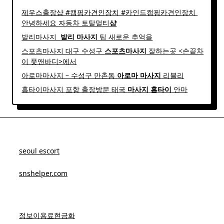
제우스출장샵 #캠핑카견인장치 #카인드캠핑카견인장치 ​
안녕하세요 자동차 토탈멀티
샵
발리마사지 ​
발리
마사지
팁 새로운 추억을
스포츠마사지 대구 수성구
스포츠
마사지
잘하는곳 <손끝차
이 풋앤바디>에서
아로마마사지 – 수성구 만촌동
아로마
마사지
리블리
홈타이마사지 포항 출장방문 태국
마사지
홈
타이
안마​
seoul escort
snshelper.com
정보이용료현금화