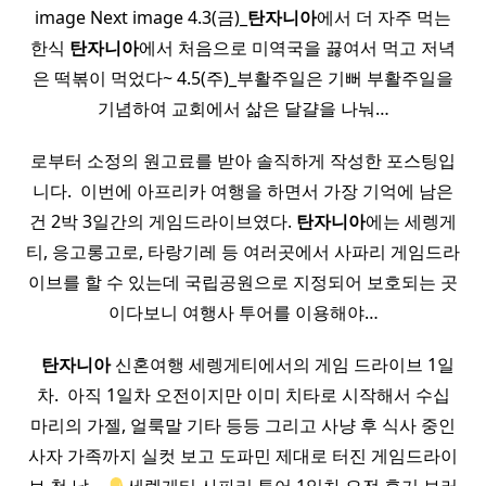
image Next image 4.3(금)_
탄자니아
에서 더 자주 먹는
한식
탄자니아
에서 처음으로 미역국을 끓여서 먹고 저녁
은 떡볶이 먹었다~ 4.5(주)_부활주일은 기뻐 부활주일을
기념하여 교회에서 삶은 달걀을 나눠…
로부터 소정의 원고료를 받아 솔직하게 작성한 포스팅입
니다. ​ 이번에 아프리카 여행을 하면서 가장 기억에 남은
건 2박 3일간의 게임드라이브였다.
탄자니아
에는 세렝게
티, 응고롱고로, 타랑기레 등 여러곳에서 사파리 게임드라
이브를 할 수 있는데 국립공원으로 지정되어 보호되는 곳
이다보니 여행사 투어를 이용해야…
​ ​
탄자니아
신혼여행 세렝게티에서의 게임 드라이브 1일
차. ​ 아직 1일차 오전이지만 이미 치타로 시작해서 수십
마리의 가젤, 얼룩말 기타 등등 그리고 사냥 후 식사 중인
사자 가족까지 실컷 보고 도파민 제대로 터진 게임드라이