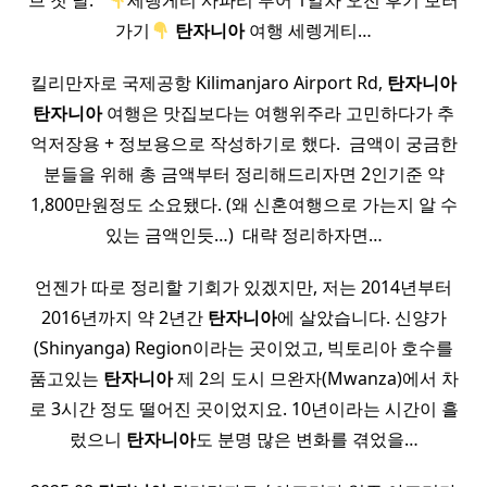
브 첫 날. ​ ​
세렝게티 사파리 투어 1일차 오전 후기 보러
가기
탄자니아
여행 세렝게티…
킬리만자로 국제공항 Kilimanjaro Airport Rd,
탄자니아
탄자니아
여행은 맛집보다는 여행위주라 고민하다가 추
억저장용 + 정보용으로 작성하기로 했다. ​ 금액이 궁금한
분들을 위해 총 금액부터 정리해드리자면 2인기준 약
1,800만원정도 소요됐다. (왜 신혼여행으로 가는지 알 수
있는 금액인듯…) ​ 대략 정리하자면…
언젠가 따로 정리할 기회가 있겠지만, 저는 2014년부터
2016년까지 약 2년간
탄자니아
에 살았습니다. 신양가
(Shinyanga) Region이라는 곳이었고, 빅토리아 호수를
품고있는
탄자니아
제 2의 도시 므완자(Mwanza)에서 차
로 3시간 정도 떨어진 곳이었지요. 10년이라는 시간이 흘
렀으니
탄자니아
도 분명 많은 변화를 겪었을…