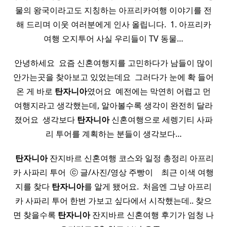
물의 왕국이라고도 지칭하는 아프리카여행 이야기를 전
해 드리며 이웃 여러분에게 인사 올립니다. ​ 1. 아프리카
여행 오지투어 사실 우리들이 TV 동물…
안녕하세요 ​ 요즘 신혼여행지를 고민하다가 남들이 많이
안가는곳을 찾아보고 있었는데요 ​ 그러다가 눈에 확 들어
온 게 바로
탄자니아
였어요 ​ 예전에는 막연히 어렵고 먼
여행지라고 생각했는데, 알아볼수록 생각이 완전히 달라
졌어요 ​ 생각보다
탄자니아
신혼여행으로 세렝기티 사파
리 투어를 계획하는 분들이 생각보다…
​
탄자니아
잔지바르 신혼여행 코스와 일정 총정리 아프리
카 사파리 투어 ​ ⓒ 글/사진/영상 주빵이 ​ ​ ​ 최근 이색 여행
지를 찾다
탄자니아
를 알게 됐어요. ​ 처음엔 그냥 아프리
카 사파리 투어 한번 가보고 싶다에서 시작했는데.. 찾으
면 찾을수록
탄자니아
잔지바르 신혼여행 후기가 엄청 나