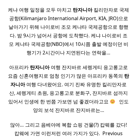
케냐 여행 일정을 모두 마치고
탄자니아
킬리만자로 국제
공항(Kilimanjaro International Airport, KIA, JRO)으로
날아가기 위해 나이로비 조모 케냐타 국제공항으로 향했
다. 밤 9시가 넘어서 공항에 도착했다. 케냐 나이로비 조
모 케냐타 국제공항(NBO)에서 10시쯤 출발 예정이던 비
행기가 2시간이나 지연된다는 연락을…
​ 아프리카
탄자니아
여행 잔지바르 세렝게티 응고롱고로 ​
요즘 신혼여행지로 엄청 인기가 많은 아프리카 동쪽의
탄
자니아
여행 다녀왔어요. 여기 진짜 유명한 킬리만자로
산, 세렝게티 초원, 응고롱고로 분화구, 잔지바르 섬까지
있어서 인생에 한 번쯤 가보면 넘 좋겠더라고요
​ ​ 인도
양의 보석 잔지바르 잔지바르는…
않아… 그리고 음베야에 복합 쇼핑 건물(?) 캅웨를 갔다!
캅웨에 가면 이런저런 여러 가지가 있다. ​ Previous