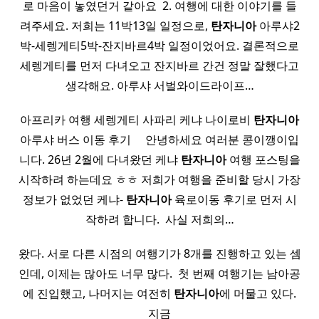
로 마음이 놓였던거 같아요 ​ 2. 여행에 대한 이야기를 들
려주세요. 저희는 11박13일 일정으로,
탄자니아
아루샤2
박-세렝게티5박-잔지바르4박 일정이었어요. 결론적으로
세렝게티를 먼저 다녀오고 잔지바르 간건 정말 잘했다고
생각해요. 아루샤 서벌와이드라이프…
아프리카 여행 세렝게티 사파리 케냐 나이로비
탄자니아
아루샤 버스 이동 후기 ​ ​ ​ ​ 안녕하세요 여러분 콩이깽이입
니다. 26년 2월에 다녀왔던 케냐
탄자니아
여행 포스팅을
시작하려 하는데요 ㅎㅎ 저희가 여행을 준비할 당시 가장
정보가 없었던 케냐-
탄자니아
육로이동 후기로 먼저 시
작하려 합니다. ​ 사실 저희의…
왔다. 서로 다른 시점의 여행기가 8개를 진행하고 있는 셈
인데, 이제는 많아도 너무 많다. ​ 첫 번째 여행기는 남아공
에 진입했고, 나머지는 여전히
탄자니아
에 머물고 있다.
지금