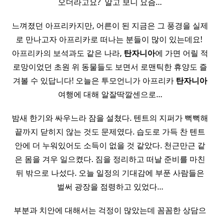
오더라고요? ​ 알고 보니 요즘…
느껴졌던 아프리카지만, 어른이 된 지금은 그 풍경을 실제
로 만나고자 아프리카로 떠나는 분들이 많이 있는데요! ​
아프리카의 보석과도 같은 나라,
탄자니아
에 가면 어릴 적
로망이었던 초원 위 동물들도 보면서 로맨틱한 휴양도 즐
겨볼 수 있답니다! 오늘은 투모언니가 아프리카
탄자니아
여행에 대해 알잘딱깔센으로…
밤새 한기와 싸우느라 잠을 설쳤다. 텐트의 지퍼가 뻑뻑해
끝까지 닫히지 않는 것도 문제였다. 습도로 가득 찬 텐트
안에 더 누워있어도 소득이 없을 것 같았다. 천근만근 같
은 몸을 겨우 일으켰다. 짐을 정리하고 떠날 준비를 마친
뒤 밖으로 나섰다. 오늘 일정의 기대감에 부푼 사람들은
벌써 광장을 점령하고 있었다…
부분과 치안에 대해서는 걱정이 많았는데 꼼꼼한 상담으