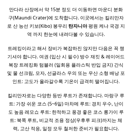
만다라 산장에서 약 15분 정도 더 이동하면 마운디 분화
구(Maundi Crater)에 도착합니다. 이곳에서는 킬리만자
로 산 능선 키보(Kibo) 봉우리
탄자니아
평원 케냐 국경 지
역 까지 한눈에 내려다볼 수 있습니다.
트레킹이라고 해서 장비가 복잡하진 않지만 다음은 꼭 챙
기셔야 합니다. 여권 (입산 시 필수) 방수 재킷 & 레이어드
복장 트레킹화 텀블러 (일회용 플라스틱 반입 금지) 간식
및 물 선크림, 모자, 선글라스 우의 또는 우산 소형 배낭 포
인트: 고도가 올라갈수록 기온이 급격히 떨어집니다.
킬리만자로는 다양한 등반 루트가 존재합니다. 마랑구 루
트: 가장 쉬운 코스 (5~6일) 마차메 루트: 경치 우수, 난이
도 높음 레모쇼 루트: 한적하고 풍경 좋은 코스 롱가이 루
트: 북쪽 루트, 비교적 조용 정상(우후루 피크)까지는 체
력, 고산 적응, 일정 모두 철저한 준비가 필요합니다.