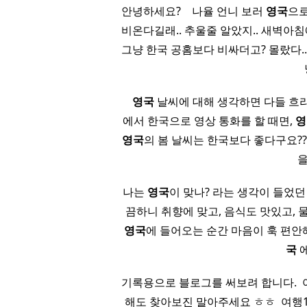
안녕하세요? ​ ​ ​ 나율 언니 보러
영국
으로~
비온다길래.. 추울줄 알았지.. 새벽아침에
그냥 한국 공홈보다 비싸더고? 몰랐다.. 
​ ​ ​
영국
날씨에 대해 생각하면 다들 흐리
에서 한국으로 영상 통화를 할 때면,
영
영국
의 봄 날씨는 한국보다 좋다구요?? ​
을
나는
영국
이 맞나? 라는 생각이 들었던 
끔하니 취향에 맞고, 음식도 맛있고, 
영국
에 들어오는 순간 마음이 훅 편안해
국
기록용으로 블로그를 써보려 합니다. ​ 
해도 찾아보진 말아주세요 ㅎㅎ ​ 여행1: 26