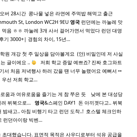
오버 28시간 ​ 콩나물 넣은 라면에 주먹밥 해먹고 출근
nmouth St, London WC2H 9EU
영국
런던에는 까눌레 맛
건 먹음 ㅎㅎ 까눌레 3개 사서 걸어가면서 먹었다 런던 대영
기 3000+| 경험의 차이, 15년…
학원 개강 첫 주 일상을 담아볼게요 ​ (안) 비밀인데 저 사실
 글이에요 ..
​ ​ 저희 학교 증말 예쁘죠? 진짜 호그와트
서 처음 저녁행사 하러 갔을 땐 너무 놀랬어요 예뻐서 •• ​
우선 저희 학교…
 여유로움을 즐기는 게 참 쭈은 듯 ​ ​ ​ 낮에 본 대성당
려 뷔북으로… ​ ​
영국
&스페인 DAY1 ​ 돈 아끼겟다고.. 뷔북
밤새고.. 아침 비행기 타고 런던 도착..! ​ 호스텔 체크인하
고 런던아이랑 빅벤…
 초대했습니다. 표면적 목적은 사우디로부터 석유 공급을