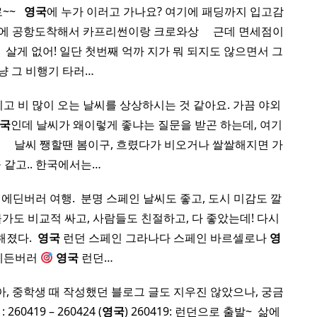
~ ​ ​
영국
에 누가 이러고 가나요? 여기에 패딩까지 입고감
 공항도착해서 카프리썬이랑 크로와상 ​ ​ ​ ​ 근데 면세점이
​ 살게 없어! 일단 첫번째 억까 지가 뭐 되지도 않으면서 그
냥 그 비행기 타러…
고 비 많이 오는 날씨를 상상하시는 것 같아요. 가끔 야외
국
인데 날씨가 왜이렇게 좋냐는 질문을 받곤 하는데, 여기
 ​ ​ ​ 날씨 쨍할땐 봄이구, 흐렸다가 비오거나 쌀쌀해지면 가
 같고.. 한국에서는…
에딘버러 여행. ​ 분명 스페인 날씨도 좋고, 도시 미감도 깔
물가도 비교적 싸고, 사람들도 친절하고, 다 좋았는데! 다시
졌다. ​
영국
런던 스페인 그라나다 스페인 바르셀로나
영
에든버러
영국
런던…
아, 중학생 때 작성했던 블로그 글도 지우진 않았으나, 궁금
0419 – 260424 (
영국
) 260419: 런던으로 출발~ ​ 삶에