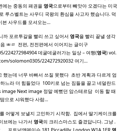
이면에는 중동의 패권을
영국
으로부터 빼앗아 오겠다는 미국
유로 루스벨트는 사우디 국왕의 환심을 사고자 했습니다. 덕
이븐 사우드를 모셔오는…
니까 포르투갈을 빨리 쓰고 싶어서
영국
을 빨리 끝낼 생각
음 ㅃㄹ ​ 전편, 전전편에서 이어지는 글이구
on0305/224272984904 데굴데굴러가는 일상 – 여행(
영국
) vol.
ver.com/solomon0305/224272920032 여기…
 했는데 너무 바빠서 쓰질 못했다 ​ 초반 계획과 다르게 엄
하느라 더 힘들었다 ​ 100키로 넘는 짐들을 끌고 네덜란드
s image Next image 정말 예뻤던 암스테르담 ​ 이동 할 때
 땀으로 샤워했다 사람…
마스를 어떻게 보낼지 고민하기 시작함. ​ 집에서 딸기케이크를
 이브에는 나가서
영국
의 크리스마스도 즐겼답니다. 그냥 .
 포트넘앤메이슨 181 Piccadilly, London W1A 1ER
영