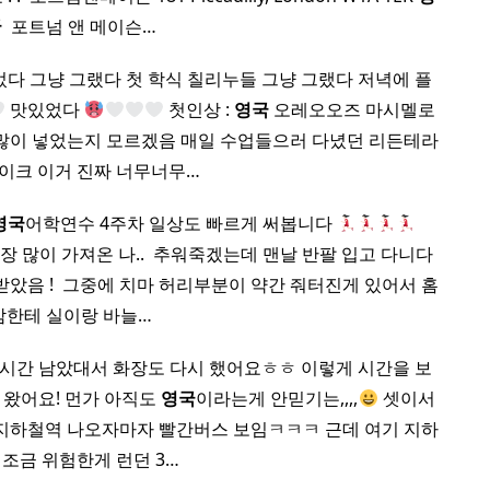
국
​ 포트넘 앤 메이슨…
다 그냥 그랬다 첫 학식 칠리누들 그냥 그랬다 저녁에 플
맛있었다
첫인상 :
영국
오레오오즈 마시멜로
 많이 넣었는지 모르겠음 매일 수업들으러 다녔던 리든테라
이크 이거 진짜 너무너무…
영국
어학연수 4주차 일상도 빠르게 써봅니다
 많이 가져온 나.. ​ 추워죽겠는데 맨날 반팔 입고 다니다
았음 ! ​ 그중에 치마 허리부분이 약간 줘터진게 있어서 홈
맘한테 실이랑 바늘…
시간 남았대서 화장도 다시 했어요ㅎㅎ 이렇게 시간을 보
로 왔어요! 먼가 아직도
영국
이라는게 안믿기는,,,,
셋이서
 지하철역 나오자마자 빨간버스 보임ㅋㅋㅋ 근데 여기 지하
 조금 위험한게 런던 3…