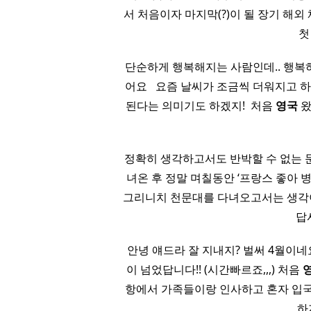
서 처음이자 마지막(?)이 될 장기 해외
첫
단순하게 행복해지는 사람인데.. 행복하기가 참
어요 ​ ​ 요즘 날씨가 조금씩 더워지고
된다는 의미기도 하겠지! ​ 처음
영국
왔
정확히 생각하고서도 반박할 수 없는 문장
녀온 후 정말 며칠동안 ‘프랑스 좋아 병
그리니치 천문대를 다녀오고서는 생각이
답
안녕 얘드라 잘 지내지? 벌써 4월이
이 넘었답니다!! (시간빠르죠,,,) 처음
항에서 가족들이랑 인사하고 혼자 입국장
하