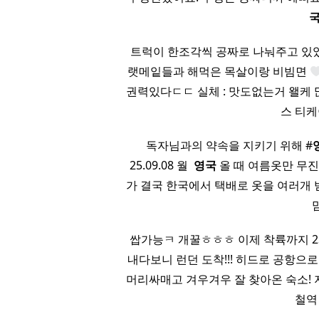
트럭이 한조각씩 공짜로 나눠주고 있었
랫메잍들과 해먹은 목살이랑 비빔면
권력있다ㄷㄷ 실체 : 맛도없는거 왤케
스 티케
​ ​ 독자님과의 약속을 지키기 위해 #
25.09.08 월 ​
영국
올 때 여름옷만 무진장
가 결국 한국에서 택배로 옷을 여러개 받
쌉가능ㅋ 개꿀ㅎㅎㅎ 이제 착륙까지 2
내다보니 런던 도착!!! 히드로 공항으
머리싸매고 겨우겨우 잘 찾아온 숙소!
철역