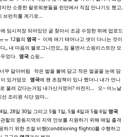
작지만 소중한 팔로워분들을 런던에서 직접 만나기도 했고,
이 브런치를 계기로…
만에 임시저장 되어있던 글 찾아서 조금 수정한 뒤에 업로드
ㅠㅠ 12월의
영국
~ ​ 이제 애기 태어나고 셋이 다니는 것이
았다,, 내 마음의 블로그니깐요,, 짐 풀면서 쇼핑리스트만 모
두었다. ​
영국
쇼핑…
무 닮아버림 ​ ​ 작은 발을 볼에 담고 작은 얼굴을 눈에 담
 있거덩요 ​ ​
영국
에 왠 초점책이 있나 했더니 내가 언니
물려 갔다는거임 내가산거였어? 어전지… ​ ​ 오~ 어느날
미선 조리원 식단 엄마…
24일, 28일 30일 그리고 5월 1일, 5월 4일과 5월 6일
영국
령부 관할의 중동지역의 지역 안보를 지원하기 위해 매일 출격
위한 조절 비행(conditioning flights)를 수행하고