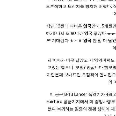
모른척하고 브런치를 방치해 버렸다. 
​ 작년 12월에 다녀온
영국
인데, 5개월
하기! 다시 또 보니까
영국
좋잖아 ㅠㅠ
또 기대된다 ㅎㅅㅎ
영국
한 발 더 남
아
저 이마가 너무 닮았고 저 엉덩이턱도 너
고있는 함모니 ​ 모빌? 안삽니다 할모빌이
지인분께 보내드린 초점책이 언니집으로 
의 
미 공군 B-1B Lancer 폭격기가 4월 
Fairford 공군기지에서 미 중앙사
했다 복귀하는 일종의 전황 상태에 대응하기 