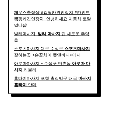
제우스출장샵 #캠핑카견인장치 #카인드
캠핑카견인장치 ​ 안녕하세요 자동차 토탈
멀티
샵
발리마사지 ​
발리
마사지
팁 새로운 추억
을
스포츠마사지 대구 수성구
스포츠
마사지
잘하는곳 <손끝차이 풋앤바디>에서
아로마마사지 – 수성구 만촌동
아로마
마
사지
리블리
홈타이마사지 포항 출장방문 태국
마사지
홈
타이
안마​