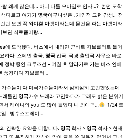
람 왜케 많은데… 아니 다들 모바일로 안사…? ​ 런던 도착
무 색다르고 여기가
영국
이구나싶은,, 개인적 그런 감성,, ​ 점
! 런던 오면 꼭 와야할 마켓이라는데 물건을 파는 마켓이라
기보단 식료품이랑…
ínea에 도착했다. 버스에서 내리면 곧바로 지브롤터로 들어
요하다. 스페인 출국,
영국
입국. 국경 출입국 사무소 바로
a 항에 정박 중인 크루즈선 – 며칠 후 말라가로 가는 버스 안에
본 풍경이다 지브롤터…
 노래 가수들이 다 미국가수들이라서 심히심히 고민했었는데..
 노래들만
영국
가수 노래라 고민하다가 그래도 밝은 분위기
면서 레이니의 you!도 많이 들었다 내 최애곡…
​ 1/24 토
일 ​ ​ 방수스프레이…
의 간략한 요약을 더합니다.
영국
학사 >
영국
석사 > 현재
했고 또 우직하게 책상에 앉아 글을 쓸 여유가 없어서 그냥