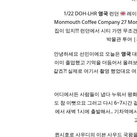
1/22 DOH-LHR
영국
런던
레이
Monmouth Coffee Company 27 Mo
집이 있지!!! 런던에서 시티 가면 무조
박물관 투어 |후
안녕하세요 선민이에요 오늘은
영국
대
이미 졸업했고 기억을 더듬어서 올려보는
같죠?! 실제로 여기서 촬영 했었대요 여기
어디에서든 사람들이 냅다 누워서 평화로움과
도 참 이뻣으요 그러고 다시 6~7시간 걸
에서 새벽 1시에 출발해서.. 기차역에서 
퀸시호로 사우디의 이븐 사우드 국왕을