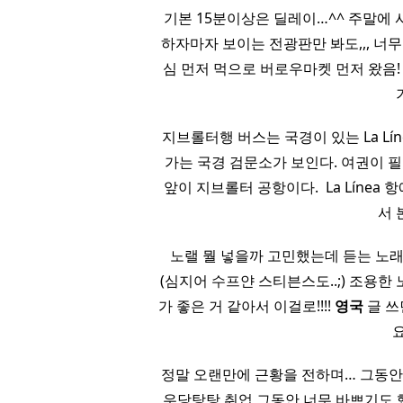
기본 15분이상은 딜레이…^^ 주말에 사
하자마자 보이는 전광판만 봐도,,, 너
심 먼저 먹으로 버로우마켓 먼저 왔음
지브롤터행 버스는 국경이 있는 La L
가는 국경 검문소가 보인다. 여권이 필
앞이 지브롤터 공항이다. ​ La Líne
서 
​ ​ 노랠 뭘 넣을까 고민했는데 듣는
(심지어 수프얀 스티븐스도..;) 조용한
가 좋은 거 같아서 이걸로!!!!
영국
글 쓰
요
정말 오랜만에 근황을 전하며… 그동안
우당탕탕 취업 그동안 너무 바쁘기도 