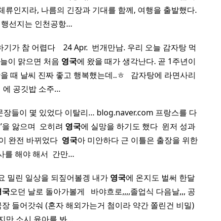
 체류인지라, 나름의 긴장과 기대를 함께, 여행을 출발했다.
 행선지는 인천공항…
 어렵다 ​ ​ ​ 24 Apr. ​ 번개만남. 우리 오늘 감자탕 먹
 하늘이 맑으면 처음
영국
에 왔을 때가 생각난다. 곧 1주년이
을 때 날씨 진짜 좋고 행복했는데..ㅎ ​ ​ 감자탕에 라면사리
에 공깃밥 소주…
들이 몇 있었다 이탈리… blog.naver.com 프랑스를 다
’을 앓으며 ​ 오히려
영국
에 실망을 하기도 했다 ​ 윈저 성과
 완전 바뀌었다 ​
영국
아 미안하다 근 이틀은 출장을 위한
사를 해야 해서 ​ 간만…
네요 밀린 일상을 되짚어볼겡 내가
영국
에 온지도 벌써 한달
영국
오던 날로 돌아가볼게 ​ ​ 바야흐로,,,,졸업식 다음날,,, 공
 들어갓숴 (혼자 해외가는거 첨이라 약간 쫄린건 비밀) ​
지만 소시 윤아를 봐…