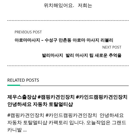
위치해있어요. ​ ​ 저희는
<span
PREVIOUS POST
class="nav-
아로마마사지 – 수성구 만촌동
아로마
마사지
리블리
subtitle
NEXT POST
screen-
발리마사지 ​
발리
마사지
팁 새로운 추억을
reader-
text">Page</span>
RELATED POSTS
제우스출장샵 #캠핑카견인장치 #카인드캠핑카견인장치 ​
안녕하세요 자동차 토탈멀티
샵
#캠핑카견인장치 #카인드캠핑카견인장치 ​ 안녕하세요
자동차 토탈멀티샵 카팩토리 입니다. 오늘작업은 그랜드
카니발
...