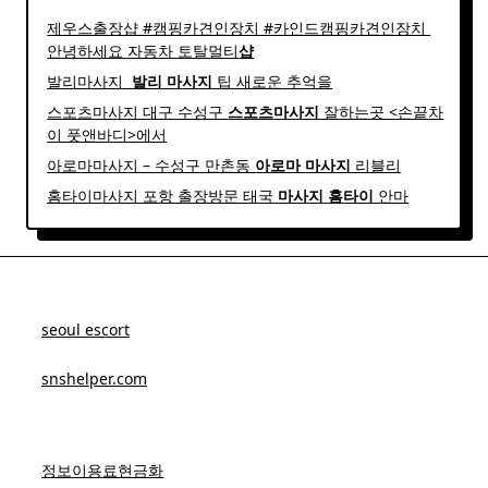
제우스출장샵 #캠핑카견인장치 #카인드캠핑카견인장치 ​
안녕하세요 자동차 토탈멀티
샵
발리마사지 ​
발리
마사지
팁 새로운 추억을
스포츠마사지 대구 수성구
스포츠
마사지
잘하는곳 <손끝차
이 풋앤바디>에서
아로마마사지 – 수성구 만촌동
아로마
마사지
리블리
홈타이마사지 포항 출장방문 태국
마사지
홈
타이
안마​
seoul escort
snshelper.com
정보이용료현금화