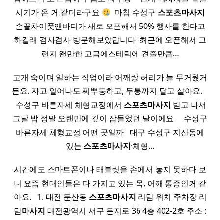
시기가 온 거 같더라구요
​ 마침 수성구
스포츠
마사지
손끝차이풋앤바디가 새로 오픈해서 50% 행사를 한다고
하길래 겸사겸사 방문해보았답니다 ​ 최근에 오픈해서 그
런지 왠만한 고급에스테틱에 견줄만큼…
고개 숙이며 일하는 직업이라 어깨랑 허리가 늘 무거웠거
든요. 자고 일어나도 찌뿌둥하고, 두통까지 달고 살아요. ​ ​ ​
​ 수성구 바른자세 체형교정에서
스포츠
마사지
받고 나서
그날 밤 정말 오랜만에 깊이 잠들었던 날이에요 ​ ​ ​ ​ 수성구
바른자세 체형교정 어떤 곳일까 ​ ​ 대구 수성구 지산동에
있는
스포츠
마사지
·체형…
시간에도 스마트폰이나 태블릿을 손에서 놓지 못하다 보
니 요즘 현대인들은 다 가지고 있는 목, 어깨 통증인거 같
아요. ​ ​ 1. 대전 둔산동
스포츠
마사지
리담 위치 주차장 리
담
마사지
대전광역시 서구 둔지로 36 4층 402-2호 주소 :