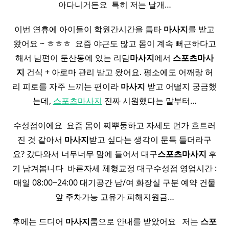
아다니거든요 ​ 특히 저는 날개…
이번 연휴에 아이들이 학원간시간을 틈타
마사지
를 받고
왔어요 ~ ㅎㅎㅎ ​ 요즘 야근도 많고 몸이 계속 뻐근하다고
해서 남편이 둔산동에 있는 리담
마사지
에서
스포츠
마사
지
건식 + 아로마 관리 받고 왔어요. 평소에도 어깨랑 허
리 피로를 자주 느끼는 편이라
마사지
받고 어떨지 궁금했
는데,
스포츠마사지
진짜 시원했다는 말부터…
수성점이에요 ​ 요즘 몸이 찌뿌둥하고 자세도 먼가 흐트러
진 것 같아서
마사지
받고 싶다는 생각이 문득 들더라구
요? 갔다와서 너무너무 맘에 들어서 대구
스포츠
마사지
후
기 남겨봅니다 ​ 바른자세 체형교정 대구수성점 영업시간 :
매일 08:00~24:00 대기공간 남/여 화장실 구분 예약 건물
앞 주차가능 고유가 피해지원금…
후에는 드디어
마사지
룸으로 안내를 받았어요 ​ ​ 저는
스포