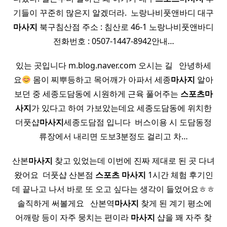
기들이 꾸준히 많은지 알겠더라. ​ 노랑나비풋앤바디 대구
마사지
북구침산점 주소 : 침산로 46-1 노랑나비풋앤바디
전화번호 : 0507-1447-8942안내…
있는 곳입니다 m.blog.naver.com 오시는 길 ​ ​ 안녕하세
요
몸이 찌뿌등하고 목어깨가 아파서 세종
마사지
알아
보던 중 세종도담동에 시원하게 근육 풀어주는
스포츠
마
사지
가 있다고 하여 가보았는데요 세종도담동에 위치한
더풋샵
마사지
세종도담점 입니다 ​ 버스이용 시 도담동정
류장에서 내리면 도보3분정도 걸리고 차…
산본
마사지
찾고 있었는데 이번에 진짜 제대로 된 곳 다녀
왔어요 ​ 더풋샵 산본점
스포츠
마사지
1시간 체험 후기인
데 끝나고 나서 바로 또 오고 싶다는 생각이 들었어요ㅎㅎ
​ 솔직하게 써볼게요 ​ ​ 산본역
마사지
찾게 된 계기 평소에
어깨랑 등이 자주 뭉치는 편이라
마사지
샵을 꽤 자주 찾