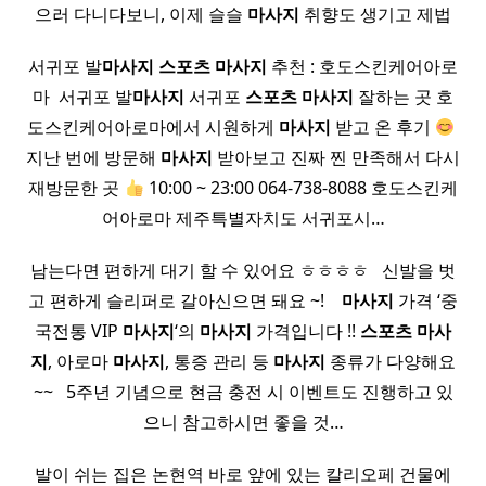
으러 다니다보니, 이제 슬슬
마사지
취향도 생기고 제법
서귀포 발
마사지
스포츠
마사지
추천 : 호도스킨케어아로
마 ​ 서귀포 발
마사지
서귀포
스포츠
마사지
잘하는 곳 호
도스킨케어아로마에서 시원하게
마사지
받고 온 후기
​
지난 번에 방문해
마사지
받아보고 진짜 찐 만족해서 다시
재방문한 곳
10:00 ~ 23:00 064-738-8088 호도스킨케
어아로마 제주특별자치도 서귀포시…
남는다면 편하게 대기 할 수 있어요 ㅎㅎㅎㅎ ​ ​ 신발을 벗
고 편하게 슬리퍼로 갈아신으면 돼요 ~! ​ ​ ​
마사지
가격 ‘중
국전통 VIP
마사지
‘의
마사지
가격입니다 !!
스포츠
마사
지
, 아로마
마사지
, 통증 관리 등
마사지
종류가 다양해요
~~ ​ ​ 5주년 기념으로 현금 충전 시 이벤트도 진행하고 있
으니 참고하시면 좋을 것…
발이 쉬는 집은 논현역 바로 앞에 있는 칼리오페 건물에