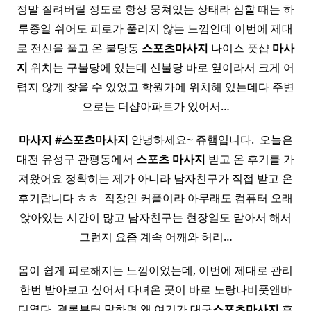
정말 질려버릴 정도로 항상 뭉쳐있는 상태라 심할 때는 하
루종일 쉬어도 피로가 풀리지 않는 느낌인데 이번에 제대
로 전신을 풀고 온 불당동
스포츠
마사지
나이스 풋샵
마사
지
위치는 구불당에 있는데 신불당 바로 옆이라서 크게 어
렵지 않게 찾을 수 있었고 학원가에 위치해 있는데다 주변
으로는 더샵아파트가 있어서…
마사지
#
스포츠
마사지
안녕하세요~ 쥬햄입니다. ​ 오늘은
대전 유성구 관평동에서
스포츠
마사지
받고 온 후기를 가
져왔어요 정확히는 제가 아니라 남자친구가 직접 받고 온
후기랍니다 ㅎㅎ ​ 직장인 커플이라 아무래도 컴퓨터 오래
앉아있는 시간이 많고 남자친구는 현장일도 맡아서 해서
그런지 요즘 계속 어깨와 허리…
몸이 쉽게 피로해지는 느낌이었는데, 이번에 제대로 관리
한번 받아보고 싶어서 다녀온 곳이 바로 노랑나비풋앤바
디였다. 결론부터 말하면 왜 여기가 대구
스포츠
마사지
후