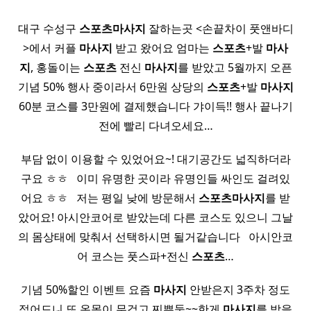
대구 수성구
스포츠
마사지
잘하는곳 <손끝차이 풋앤바디
>에서 커플
마사지
받고 왔어요 엄마는
스포츠
+발
마사
지
, 홍돌이는
스포츠
전신
마사지
를 받았고 5월까지 오픈
기념 50% 행사 중이라서 6만원 상당의
스포츠
+발
마사지
60분 코스를 3만원에 결제했습니다 갸이득!! 행사 끝나기
전에 빨리 다녀오세요…
부담 없이 이용할 수 있었어요~! 대기공간도 넓직하더라
구요 ㅎㅎ ​ ​ 이미 유명한 곳이라 유명인들 싸인도 걸려있
어요 ㅎㅎ ​ ​ 저는 평일 낮에 방문해서
스포츠
마사지
를 받
았어요! 아시안코어로 받았는데 다른 코스도 있으니 그날
의 몸상태에 맞춰서 선택하시면 될거같습니다 ​ ​ 아시안코
어 코스는 풋스파+전신
스포츠
…
기념 50%할인 이벤트 요즘
마사지
안받은지 3주차 정도
접어드니 또 온몸이 무겁고 찌뿌둥~~한게
마사지
를 받을