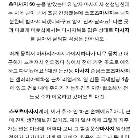
츠
마사지
60 분을 받았는데요 남자 마사지사 선생님한테
는 처음 받아 봐서 조금 긴장했는데
스포츠
마사지
는 남자
분한테 받아야 되겠더라구요 압이 진짜 달라요! ​ 다른 곳
과 다르게 더풋샵에서는 마사지복을 입은 상태로
마사지
를 받아서 탈의할 걱정은 안하셔도…
어깨 뭉쳐서
마사지
가야지가야지하다가 너무 뭉치고 뻐
근하게 느껴져서 안되겠다 싶어서 전에 가던 곳으로 예약
하고 다녀왔어요 ! 대전 둔산동
마사지
손담
스포츠
마사지
는 갤러리아백화점 근처 리얼케익 옆 건물 국제빌딩 4층
에 있고 건물 내에 주차가 가능하긴 하지만 협소해서 전
노상 주차 이용하고 갔어요 !!!! 대전…
​
스포츠
마사지
케어, 이거 취소 안 하면 손해예요?​ 아니, 근
데 진짜 생각해보면 말이죠, 제가 일산 쪽에 그렇게 자주
가는 편은 아닌데, 어쩌다 보니 그 힐링풋샵
마사지
일산본
점인가 거기까지 가게 된 거예요. 처음엔 뭐 그냥 동네
마