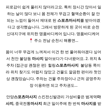
피로감이 쉽게 풀리지 않더라고요. 특히 장시간 앉아서 일
하는 날이 많다 보니 몸 전체가 무겁고 혈액순환이 잘 안
되는 느낌이 들어서 제대로 된
스포츠
마사지
를 받아야겠
다고 생각했습니다. 그래서 방문하게 된 곳이 바로 순천
신대지구에 위치한 명품바디케어 입니다. 명품바디케어 ​
주소 전남 순천시 해룡면…
몸이 너무 무겁게 느껴져서 이건 한 번 풀어줘야겠다 싶어
서 천안 불당동
마사지
알아보다가 다녀왔어요. 2. 위치 &
주차 (접근성 괜찮은 편) ​ 힐링
스포츠
마사지
​ 불당동 쪽이
라 위치 찾기도 어렵지 않았고 건물도 깔끔한 편이라 첫인
상 괜찮았습니다. 주차는 건물 주차장이나 근처 공영주차
장 이용하면 되고 주차권도…
안양
스포츠
마사지
스킨전신발관리​ 가성비좋은 범계역
마
사지
, 중국전통
마사지
최근 일이주에 한 번씩
마사지
를 받