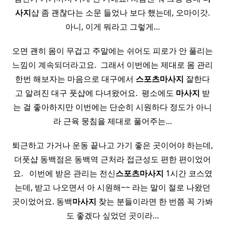
사지
샵 좀 괜찮다는 소문 들었나 보다 했는데, 오마이갓.
아니, 이게 뭐라고 그렇게…
오면 괜히 몸이 무겁고 주말에는 쉬어도 피로가 안 풀리는
느낌이 계속되더라고요. ​ 그래서 이번에는 제대로 몸 관리
한번 해보자는 마음으로 대구에서
스포츠
마사지
잘한다
고 알려진 대구 풋샵에 다녀왔어요. ​ 평소에도
마사지
받
는 걸 좋아하지만 이번에는 단순히 시원하다 정도가 아니
라 근육 뭉침을 제대로 풀어주는…
퇴근하고 가거나 운동 끝나고 가기 좋은 곳이어야 하는데,
더풋샵 동백점은 동백역 근처라 접근성도 편한 편이었어
요. ​ ​ 이번에 받은 관리는 전신
스포츠
마사지
1시간 코스였
는데, 받고 나오면서 아 시원해~~ 라는 말이 절로 나왔던
곳이었어요. 동백
마사지
찾는 분들이라면 한 번쯤 꼭 가봐
도 좋겠다 싶었던 곳이라…