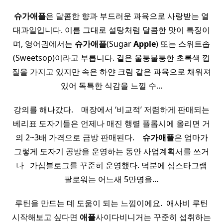
슈가
애플
은 달콤한 향과 부드러운 과육으로 사랑받는 열
대과일입니다. 이름 그대로 설탕처럼 달콤한 맛이 특징이
며, 영어권에서는
슈가
애플
(Sugar
Apple
) 또는 스위트솝
(Sweetsop)이라고 부릅니다. 겉은 울퉁불퉁한 초록색 껍
질을 가지고 있지만 속은 하얀 크림 같은 과육으로 채워져
있어 독특한 식감을 느낄 수…
강의를 해나갔다. ​ ​ ​ 매장에서 ‘비교적’ 저렴하게 판매되는
베리표 도자기들은 언제나 매진 행렬 플롭시에 올리면 거
의 2~3배 가격으로 금방 판매된다. ​ ​ ​
슈가
애플
은 엄마가
그렇게 도자기 공방을 운영하는 동안 사업계획서를 쓰거
나 ​ ​ 가십블로그를 꾸준히 운영했다. 덕분에 심스타그램
팔로워는 어느새 5만명을…
루틴을 만드는 데 도움이 되는 느낌이에요. ​ 애사비 루틴
시작해보고 싶다면
애플
사이다비니거는 꾸준히 섭취하는