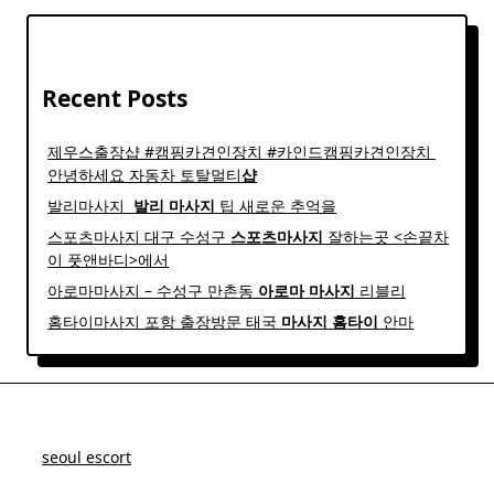
Recent Posts
제우스출장샵 #캠핑카견인장치 #카인드캠핑카견인장치 ​
안녕하세요 자동차 토탈멀티
샵
발리마사지 ​
발리
마사지
팁 새로운 추억을
스포츠마사지 대구 수성구
스포츠
마사지
잘하는곳 <손끝차
이 풋앤바디>에서
아로마마사지 – 수성구 만촌동
아로마
마사지
리블리
홈타이마사지 포항 출장방문 태국
마사지
홈
타이
안마​
seoul escort