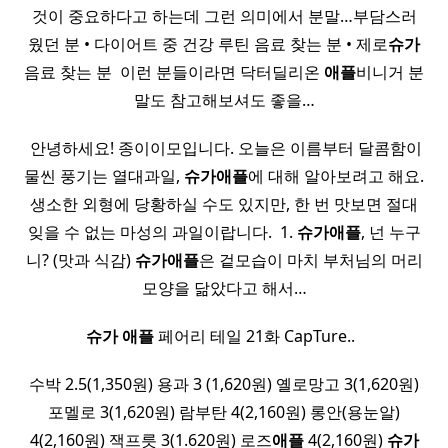
것이 중요하다고 하는데 그런 의미에서 분말…부담스러
웠던 분 • 다이어트 중 건강 루틴 음료 찾는 분 • 제로
슈가
음료 찾는 분 ​ 이런 분들이라면 닥터딜리온
애플
비니거 분
말도 참고해보셔도 좋을…
​ 안녕하세요! 종이이모입니다. 오늘은 이름부터 달콤함이
물씬 풍기는 열대과일,
슈가
애플
에 대해 알아보려고 해요.
생소한 외형에 당황하실 수도 있지만, 한 번 맛보면 절대
잊을 수 없는 마성의 과일이랍니다. ​ 1.
슈가
애플
, 넌 누구
니? (맛과 식감)
슈가
애플
은 겉모습이 마치 부처님의 머리
모양을 닮았다고 해서…
슈가
애플
페어리 테일 21화 CapTure.. ​ ​
수박 2.5(1,350원) 용과 3 (1,620원) 옐로망고 3(1,620원)
포멜로 3(1,620원) 람부탄 4(2,160원) 롱안(용눈알)
4(2,160원) 잭프릇 3(1.620원) 로즈
애플
4(2,160원)
슈가