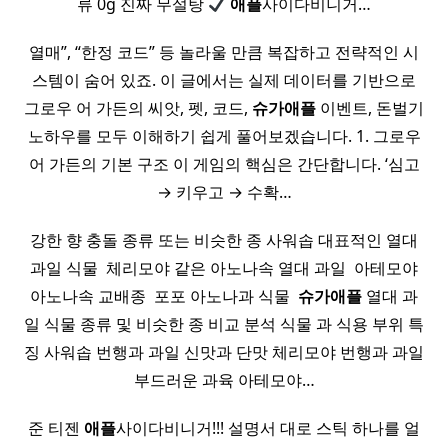
류 0g 진짜 무설탕
애플
사이다비니거…
열매”, “한정 코드” 등 놀라울 만큼 복잡하고 전략적인 시
스템이 숨어 있죠. 이 글에서는 실제 데이터를 기반으로
그로우 어 가든의 씨앗, 펫, 코드,
슈가
애플
이벤트, 돈벌기
노하우를 모두 이해하기 쉽게 풀어보겠습니다. 1. 그로우
어 가든의 기본 구조 이 게임의 핵심은 간단합니다. ‘심고
→ 키우고 → 수확…
강한 향 충돌 종류 또는 비슷한 종 사워솝 대표적인 열대
과일 식물 ​ 체리모야 같은 아노나속 열대 과일 ​ 아테모야
아노나속 교배종 ​ 포포 아노나과 식물 ​
슈가
애플
열대 과
일 식물 종류 및 비슷한 종 비교 분석 식물 과 식용 부위 특
징 사워솝 번행과 과일 신맛과 단맛 체리모야 번행과 과일
부드러운 과육 아테모야…
준 티젠
애플
사이다비니거!!! 설명서 대로 스틱 하나를 얼