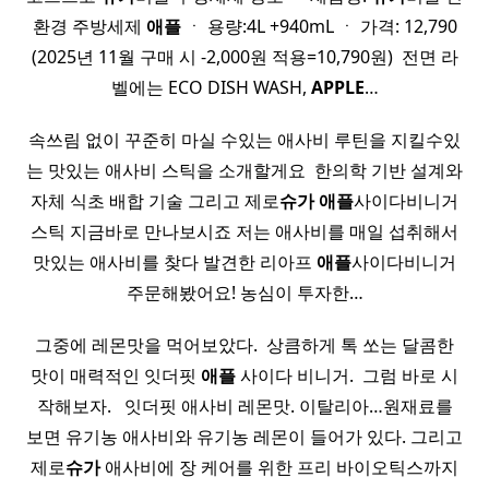
환경 주방세제
애플
ㆍ 용량:4L +940mL ㆍ 가격: 12,790
(2025년 11월 구매 시 -2,000원 적용=10,790원) ​ 전면 라
벨에는 ECO DISH WASH,
APPLE
…
속쓰림 없이 꾸준히 마실 수있는 애사비 루틴을 지킬수있
는 맛있는 애사비 스틱을 소개할게요 ​ 한의학 기반 설계와
자체 식초 배합 기술 그리고 제로
슈가
애플
사이다비니거
스틱 지금바로 만나보시죠 저는 애사비를 매일 섭취해서
맛있는 애사비를 찾다 발견한 리아프
애플
사이다비니거
주문해봤어요! 농심이 투자한…
그중에 레몬맛을 먹어보았다. ​ 상큼하게 톡 쏘는 달콤한
맛이 매력적인 잇더핏
애플
사이다 비니거. ​ 그럼 바로 시
작해보자. ​ ​ 잇더핏 애사비 레몬맛. 이탈리아…원재료를
보면 유기농 애사비와 유기농 레몬이 들어가 있다. 그리고
제로
슈가
애사비에 장 케어를 위한 프리 바이오틱스까지