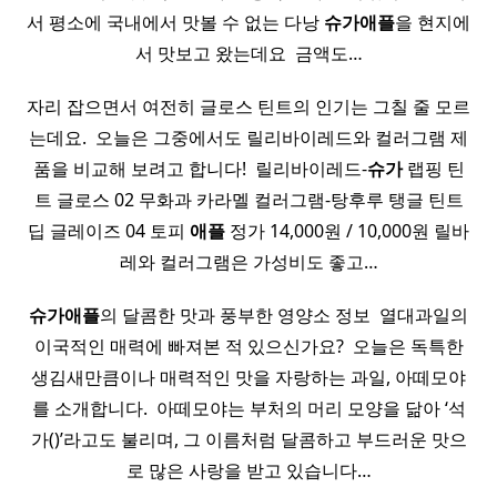
서 평소에 국내에서 맛볼 수 없는 다낭
슈가
애플
을 현지에
서 맛보고 왔는데요 ​ 금액도…
자리 잡으면서 여전히 글로스 틴트의 인기는 그칠 줄 모르
는데요. ​ 오늘은 그중에서도 릴리바이레드와 컬러그램 제
품을 비교해 보려고 합니다! ​ 릴리바이레드-
슈가
랩핑 틴
트 글로스 02 무화과 카라멜 컬러그램-탕후루 탱글 틴트
딥 글레이즈 04 토피
애플
정가 14,000원 / 10,000원 릴바
레와 컬러그램은 가성비도 좋고…
슈가
애플
의 달콤한 맛과 풍부한 영양소 정보 ​ 열대과일의
이국적인 매력에 빠져본 적 있으신가요? ​ 오늘은 독특한
생김새만큼이나 매력적인 맛을 자랑하는 과일, 아떼모야
를 소개합니다. ​ 아떼모야는 부처의 머리 모양을 닮아 ‘석
가()’라고도 불리며, 그 이름처럼 달콤하고 부드러운 맛으
로 많은 사랑을 받고 있습니다…