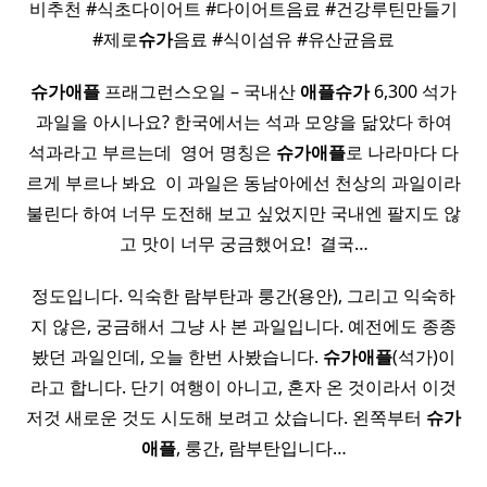
비추천 #식초다이어트 #다이어트음료 #건강루틴만들기
#제로
슈가
음료 #식이섬유 #유산균음료
슈가
애플
프래그런스오일 – 국내산
애플
슈가
6,300 석가
과일을 아시나요? 한국에서는 석과 모양을 닮았다 하여
석과라고 부르는데 ​ 영어 명칭은
슈가
애플
로 나라마다 다
르게 부르나 봐요 ​ 이 과일은 동남아에선 천상의 과일이라
불린다 하여 너무 도전해 보고 싶었지만 국내엔 팔지도 않
고 맛이 너무 궁금했어요! ​ 결국…
정도입니다. 익숙한 람부탄과 룽간(용안), 그리고 익숙하
지 않은, 궁금해서 그냥 사 본 과일입니다. 예전에도 종종
봤던 과일인데, 오늘 한번 사봤습니다.
슈가
애플
(석가)이
라고 합니다. 단기 여행이 아니고, 혼자 온 것이라서 이것
저것 새로운 것도 시도해 보려고 샀습니다. 왼쪽부터
슈가
애플
, 룽간, 람부탄입니다…