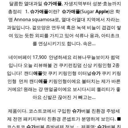
​ ​ 달콤한 열대과일
슈가
애플
, 자생지역부터 성분·효능까지
총정리 ​ ​ 1.
슈가
애플
이란? ​
슈가
애플
(Sugar
Apple
)은 학
명 Annona squamosa로, 열대·아열대 지역에서 자라는
과일입니다. 겉모양은 연두색 혹은 녹색 비늘이 겹겹이 쌓
여 있는 듯한 외피를 가지고 있어 석류나 용과, 아티초크
를 연상시키기도 합니다. 속은…
네이버페이 17,900 ​ 안녕하세요 리뷰나무늘보이자 쓉덕
입니다 오늘 리뷰해볼 건 쿠키런킹덤 신상 키링인형 2종
입니다! ​ 캔디
애플
맛 쿠키 키링인형 이터널
슈가
쿠키 키링
인형 ​ 먼저 캔디
애플
키링인형이에요 볼터치는 제가 바른
거에요! 원래는 걍 맨얼굴이에요 보시다시피 퀄리티가 좋
아요 신발끈 끊어진 거 빼고는…
제품이다. 코스트코에서 구입한
슈가
버블 친환경 주방세
제 전면 패키지부터 친환경 콘셉트가 분명하게 보인다. ■
코스트코
슈가
버블 주방세제 정보​ ㆍ 제품명:
슈가
버블 친