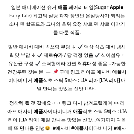
일본 애니메이션 슈거
애플
페어리 테일(Sugar
Apple
Fairy Tale) 최고의 설탕 과자 장인인 은설탕사가 되려는
소녀 앤 할포드와 그녀의 호위 요정 샤르 펜 샤르 이야기
를 다룬 작품.
일반 애사비 대비 속쓰림 부담 ↓
액상 식초 대비 냄새
& 맛 부담 ↓
제로
슈가
/ 당 걱정 없음
식이섬유 +
유산균 구성
스틱형이라 간편 & 휴대성 좋음…가능한
건강루틴 찾는 분 ​ — ​
구매 링크 리아프 애사비
애플
사
이다비니거
애플
식초 스틱 5박스 : LIA 리아 [LIA 리아] 매
일 만나는 맛있는 신맛 LIAF…
정착템 될 것 같네요ㅋㅋ 링크 다시 남겨드릴게여 >< 리
아프 애사비
애플
사이다비니거
애플
식초 스틱 5박스 : LIA
리아 [LIA 리아] 매일 만나는 맛있는 신맛…여기까지 다음
에 또 만나용 안녕
​ #애사비 #
애플
사이다비니거 #애사