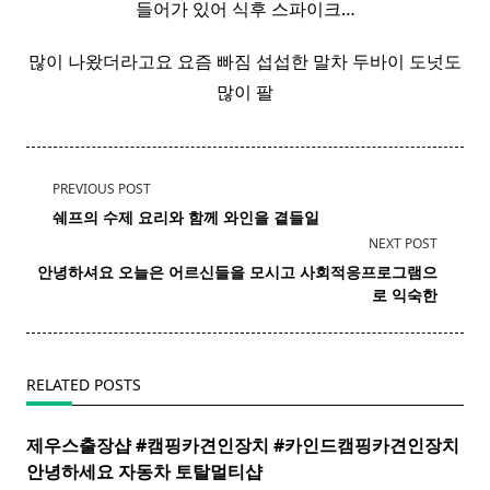
들어가 있어 식후 스파이크…
많이 나왔더라고요 요즘 빠짐 섭섭한 말차 두바이 도넛도
많이 팔
<span
PREVIOUS POST
class="nav-
쉐프의 수제 요리와 함께 와인을 곁들일
subtitle
NEXT POST
screen-
안녕하셔요 오늘은 어르신들을 모시고 사회적응프로그램으
reader-
로 익숙한
text">Page</span>
RELATED POSTS
제우스출장샵 #캠핑카견인장치 #카인드캠핑카견인장치 ​
안녕하세요 자동차 토탈멀티
샵