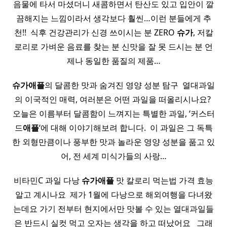
음물에 타서 마셨더니 새콤하면서 탄산도 있고 입안이 깔
끔해지는 느낌이라서 생각보다 훨씬…이런 분들에게 추
천!! ​ 식후 건강관리가 신경 쓰이시는 분 ZERO
슈가
, 저칼
로리로 가벼운 음료를 찾는 분 신맛을 잘 못 드시는 분 언
제나 동일한 품질의 제품…
슈가
애플
의 달콤한 맛과 숨겨진 영양 성분 탐구 ​ 열대과일
의 이국적인 매력, 여러분은 어떤 과일을 떠올리시나요? ​
오늘은 이름부터 달콤함이 느껴지는 특별한 과일, ‘커스터
드
애플
‘에 대해 이야기해보려 합니다. ​ 이 과일은 그 독특
한 외형만큼이나 풍부한 맛과 놀라운 영양 성분을 품고 있
어, 전 세계 미식가들의 사랑…
비타민C 과일 다낭
슈가
애플
맛 칼로리 먹는법 가격 효능
알고 계시나요 ​ 제가 1월에 다낭으로 해외여행을 다녀왔
는데요 가기 전부터 현지에서만 맛볼 수 있는 열대과일들
은 반드시 실컷 먹고 오자는 생각을 하고 떠났어요 ​ ​ 그래