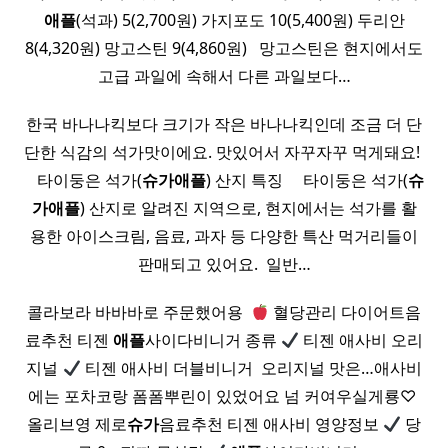
애플
(석과) 5(2,700원) 가지포도 10(5,400원) 두리안
8(4,320원) 망고스틴 9(4,860원) ​ ​ 망고스틴은 현지에서도
고급 과일에 속해서 다른 과일보다…
한국 바나나킥보다 크기가 작은 바나나킥인데 조금 더 단
단한 식감의 석가맛이에요. 맛있어서 자꾸자꾸 먹게돼요! ​
​ ​ ​ 타이둥은 석가(
슈가
애플
) 산지 특징 ​ ​ ​ ​ 타이둥은 석가(
슈
가
애플
) 산지로 알려진 지역으로, 현지에서는 석가를 활
용한 아이스크림, 음료, 과자 등 다양한 특산 먹거리들이
판매되고 있어요. ​ 일반…
콜라보라 바바바로 주문했어용 ​
혈당관리 다이어트음
료추천 티젠
애플
사이다비니거 종류
티젠 애사비 오리
지널
티젠 애사비 더블비니거 ​ 오리지널 맛은…애사비
에는 포차코랑 폼폼뿌린이 있었어요 넘 커여우실게룡♡ ​
올리브영 제로
슈가
음료추천 티젠 애사비 영양정보
당