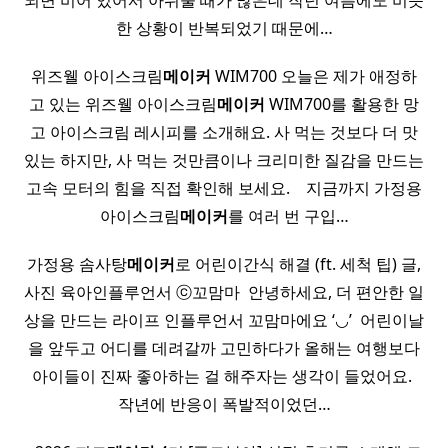
되면 비어 있어서 아쉬울 때가 많은데 작년 여름에도 비슷
한 상황이 반복되었기 때문에…
위즈웰 아이스크림
메이커
WIM700 오늘은 제가 애정하
고 있는 위즈웰 아이스크림
메이커
WIM700를 활용한 망
고 아이스크림 레시피를 소개해요. 사 먹는 것보다 더 맛
있는 하지만, 사 먹는 것만큼이나 크리미한 질감을 만드는
고속 모터의 힘을 직접 확인해 보세요. ​ ​ ​ 지금까지 가정용
아이스크림
메이커
를 여러 번 구입…
가정용 솜사탕
메이커
로 어린이간식 해결 (ft. 세척 팁) 글,
사진 육아인플루언서 ⓒ꼬맘마 ​ 안녕하세요, 더 편안한 일
상을 만드는 라이프 인플루언서 꼬맘마에요 ‘◡’ ​ 어린이날
을 앞두고 어디를 데려갈까 고민하다가 올해는 여행보다
아이들이 진짜 좋아하는 걸 해주자는 생각이 들었어요. ​
작년에 반응이 폭발적이었던…