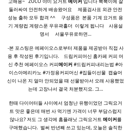
고해용~ ​ ​ ZUCO 야미 요거트
메이커
입니다 뽁뽁이에 잘
둘러싸여 안전하게 배송왔어요 ​ ​ ​ ​ 제품검사표 외관 안전
성능 출하 모두 합격 ^^ ​ ​ ​ ​ 구성품은 ​ 본품 기계 요거트 용
기 계량컵 계량스푼 우유곽홀더 ​ 이렇게 됩니다 ​ ​ ​ 사용설
명서 ​ ​ ​ ​ 서울우유로하면…
-본 포스팅은 에페이오스로부터 제품을 제공받아 직접 사
용 후 작성된 후기입니다. ​ ​ ​ 드립커피머신 홈카페 커피 머
신 추천 에페이오스 커피
메이커
#드립커피내리는법 #아
이스아메리카노 #가정용커피머신 #집들이선물 ​ 캡슐머
신이 나온 지 얼마 안되었을 때 선물받아서 오래 사용했었
는데 고장나서 결국 처분했지요. 그…
한때 다이어터들 사이에서 엄청난 유행이었던 그릭요거
트 맛은 좋은데 매번 사 먹기엔 가격이 너무 부담스럽지
않나요? 저도 그 생각에 홈플래닛 그릭요거트
메이커
를
구매했습니다. ​ 벌써 반년째 쓰고 있는데, 오늘은 솔직한