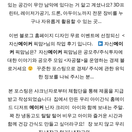
있는 공간이 무안 남악에 있다는 거 알고 계셨나요? 3D프
린터, 레이저가공기, 드론, 아두이노까지 전문 장비를 누
구나 자유롭게 활용할 수 있는 곳…
​ 이번 블로그 홈페이지 디자인 무료 이벤트에 선정되신 ​ <
자산
메이커
픽맘>님의 작업 후기 입니다. ​ ​ ​
자산
메이
커
픽맘님은? ​ 자산
메이커
픽맘님은 공모주/주식투자에
대한 이야기와 공모주 모임 <자공챌>을 운영하는 경제 블
로거세요
​ ​ 꾸준한 포스팅으로 경제/ 주식에 관한 유익
한 정보를 나눠 주시는 분…
본 포스팅은 샤크닌자로부터 체험단을 통해 제품을 지급
받고 작성되었습니다 ​ 집에서 만든 우리 아이간식 홈메이
드 디저트
메이커
닌자 크리미 ​ 아이와 함께 보내는 주말.
꽉 찬 냉동고도 탈탈 털어 비우고 아이와 즐거운 시간과
함께 건강 간식도 만들고 싶더라구요! ​ ​ 장 보지 않고 우리