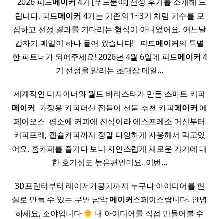
​ ​ 2026 피드
메이커
4기 [푸드분야] 선정 후기를 소개해 드
립니다. 피드
메이커
4기는 기존의 1~3기 처럼 기수를 모
집하고 선정 결과를 기다리는 형식이 아니었어요. 어느날
갑자기 메일이 하나 들어 왔습니다! ​ ​ 피드
메이커
의 특별
한 파트너가 되어주세요! 2026년 4월 6일에 피드
메이커
4
기 선정을 알리는 초대장 메일…
세계적인 디자이너와 월드 바리스타가 만든 스마트 커피
메이커
​ 가정용 커피머신 집들이 선물 추천 커피
메이커
에
페이오스 ​ 평소에 커피에 진심이라 에스프레소 머신부터
커피프레, 캡슐커피까지 정말 다양하게 사용해서 먹고있
어요. 홈카페를 즐기다 보니 자연스럽게 새로운 기기에 대
한 호기심도 높은편인데요. 이번…
3D프린터부터 레이저가공기까지 누구나 아이디어를 현
실로 만들 수 있는 무안 남악
메이커
스페이스랍니다. 안녕
하세요, 소야입니다
내 아이디어를 직접 만들어볼 수