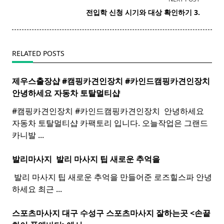
screen-
전입학 신청 시기와 대상 확인하기 3.
reader-
text">Page</span>
RELATED POSTS
제우스출장샵 #캠핑카견인장치 #카인드캠핑카견인장치 ​
안녕하세요 자동차 토탈멀티
샵
#캠핑카견인장치 #카인드캠핑카견인장치 ​ 안녕하세요
자동차 토탈멀티샵 카팩토리 입니다. 오늘작업은 그랜드
카니발
...
발리마사지 ​
발리
마사지
팁 새로운 추억을
​ 발리 마사지 팁 새로운 추억을 만들어준 로즈힐스파 안녕
하세요 최근
...
스포츠마사지 대구 수성구
스포츠
마사지
잘하는곳 <손끝