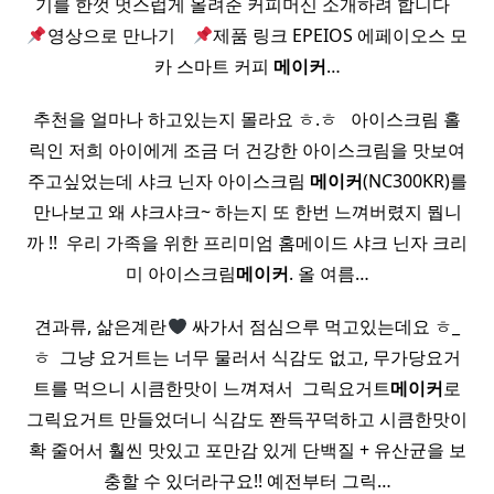
기를 한껏 멋스럽게 올려준 커피머신 소개하려 합니다 ​ ​
영상으로 만나기 ​ ​ ​
제품 링크 EPEIOS 에페이오스 모
카 스마트 커피
메이커
…
추천을 얼마나 하고있는지 몰라요 ㅎ.ㅎ ​ ​ 아이스크림 홀
릭인 저희 아이에게 조금 더 건강한 아이스크림을 맛보여
주고싶었는데 샤크 닌자 아이스크림
메이커
(NC300KR)를
만나보고 왜 샤크샤크~ 하는지 또 한번 느껴버렸지 뭡니
까 !! ​ 우리 가족을 위한 프리미엄 홈메이드 샤크 닌자 크리
미 아이스크림
메이커
. 올 여름…
견과류, 삶은계란
싸가서 점심으루 먹고있는데요 ㅎ_
ㅎ ​ 그냥 요거트는 너무 물러서 식감도 없고, 무가당요거
트를 먹으니 시큼한맛이 느껴져서 ​ 그릭요거트
메이커
로
그릭요거트 만들었더니 식감도 쫜득꾸덕하고 시큼한맛이
확 줄어서 훨씬 맛있고 포만감 있게 단백질 + 유산균을 보
충할 수 있더라구요!! 예전부터 그릭…