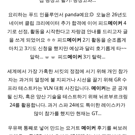
집 냉장고 털기! 냉장고와…
요리하는 푸드 인플루언서 panda예요:D ​ 오늘은 26년도
네이버 클립 크리에이터 추가 합격에 이어 피드
메이커
4
기로 선정, 활동을 시작한다고 자랑겸 안내를 드리고자 글
을 쓰게 되었어요 ㅎㅎ 피드
메이커
2기 활동을 순조롭게
마치고 3기도 신청을 했지만 예상과 달리 호기롭게 타~~
알락… ㅠ ㅠ ​ 피드
메이커
3기 탈락…
세계에서 가장 가혹한 서킷의 정점에 서기 위해 개인 참가
자는 과거의 열정에 불 지피거나 시선을 끌기 위해 GR 수
프라 테스트카는 VLN 대회 사진입니다.
메이커
는 곧 공개
될 신차, 혹은 양산 기술을 테스트하기 위해 뉘르부르크링
24를 활용합니다. 과거 스파 24에도 특이한 레이스카가
많이 참가를 했지만 현재는 GT…
우유팩 통째로 넣어 만드는 요거트
메이커
후기를 써보려