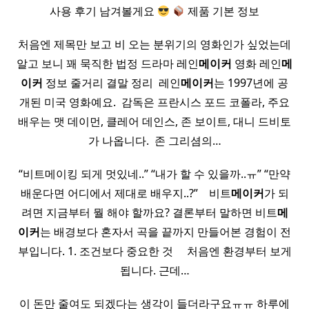
사용 후기 남겨볼게요
제품 기본 정보
처음엔 제목만 보고 비 오는 분위기의 영화인가 싶었는데
알고 보니 꽤 묵직한 법정 드라마 레인
메이커
영화 레인
메
이커
정보 줄거리 결말 정리 ​ 레인
메이커
는 1997년에 공
개된 미국 영화예요. ​ 감독은 프란시스 포드 코폴라, 주요
배우는 맷 데이먼, 클레어 데인스, 존 보이트, 대니 드비토
가 나옵니다. ​ 존 그리셤의…
“비트메이킹 되게 멋있네..” “내가 할 수 있을까..ㅠ” “만약
배운다면 어디에서 제대로 배우지..?” ​ ​ ​ 비트
메이커
가 되
려면 지금부터 뭘 해야 할까요? 결론부터 말하면 비트
메
이커
는 배경보다 혼자서 곡을 끝까지 만들어본 경험이 전
부입니다. 1. 조건보다 중요한 것 ​ ​ ​ ​ 처음엔 환경부터 보게
됩니다. 근데…
이 돈만 줄여도 되겠다는 생각이 들더라구요ㅠㅠ 하루에