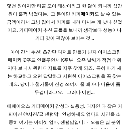
몇천 원이지만 티끌 모아 태산이라고 한 달이 되니까 십만
원이 훌쩍 넘었다는,, 그 돈이면 커피
메이커
도 살 수 있는
금액이라서 그냥 집에서 커피를 내려 마시는 게 낫나 싶었
어요. 커피
메이커
추천 글들을 보니까 생각보다 성능이나
커피 맛이 괜찮아 보이는 것…
​ ​ 아이 간식 추천! 초간단 디저트 만들기 닌자 아이스크림
메이커
©푸드 인플루언서 K주부 ​ ​ 요즘 날씨가 점점 더워
지다 보니 시원한 디저트를 자주 찾게 되죠. ​ 특히 아기 새
는 하교하고 오면 달달하고 시원한 아이스크림을 꼭 찾는
데요. 당이나 첨가물이 신경 쓰여서 줄 때마다 마음이 좀
무겁더라고요. ​ ​ 그러다 이번…
에페이오스 커피
메이커
감성과 실용성, 디자인 다 잡은 커
피머신 ⓒ사진/글 센텀맘 ​ ​ 안녕하세요 엄마의 시간을 소
중히 여기는 아이셋 엄마, 센텀맘입니다 ​ 오늘은 집 분위