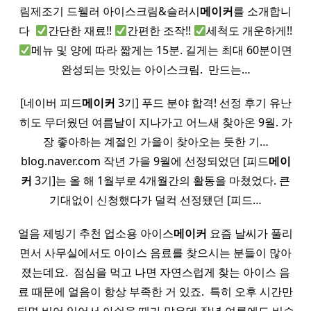
림제조기 드웰러 아이스크림&슬러시
메이커
를 소개합니
다 ​
간단한 재료!!
간편한 조작!!
세척도 개운하게!!
메뉴 및 양에 따라 짧게는 15분. 길게는 최대 60분이면
완성되는 맛있는 아이스크림. ​ 만드는…
[네이버 피드
메이커
3기] 푸드 분야 합격! 선정 후기 유난
히도 무더웠던 여름날이 지나가고 어느새 찾아온 9월. 가
장 좋아하는 계절인 가을이 찾아오는 듯한 기…
blog.naver.com 작년 가을 9월에 선정되었던 [피드
메이
커
3기]는 올 해 1월부로 4개월간의 활동을 마쳤었다. 큰
기대없이 신청했다가 덜컥 선정됐던 [피드…
얼음 제빙기 추천 업소용 아이스
메이커
요즘 날씨가 풀리
면서 사무실에서도 아이스 음료를 찾으시는 분들이 많아
졌는데요. ​ 점심을 먹고 나면 자연스럽게 찾는 아이스 음
료 때문에 얼음이 항상 부족한 거 있죠. ​ 특히 오후 시간만