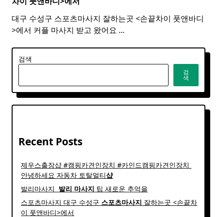
차이 풋앤바디>에서
대구 수성구 스포츠마사지 잘하는곳 <손끝차이 풋앤바디
>에서 커플 마사지 받고 왔어요
...
검색
검
색
Recent Posts
제우스출장샵 #캠핑카견인장치 #카인드캠핑카견인장치 ​
안녕하세요 자동차 토탈멀티
샵
발리마사지 ​
발리
마사지
팁 새로운 추억을
스포츠마사지 대구 수성구
스포츠
마사지
잘하는곳 <손끝차
이 풋앤바디>에서