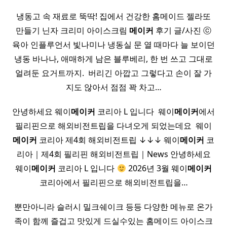
냉동고 속 재료로 뚝딱! 집에서 건강한 홈메이드 젤라또
만들기 닌자 크리미 아이스크림
메이커
후기 글/사진 ⓒ
육아 인플루언서 빛나미나 냉동실 문 열 때마다 늘 보이던
냉동 바나나, 애매하게 남은 블루베리, 한 번 쓰고 그대로
얼려둔 요거트까지. ​ 버리긴 아깝고 그렇다고 손이 잘 가
지도 않아서 점점 꽉 차고…
안녕하세요 웨이
메이커
코리아 L 입니다 ​ 웨이
메이커
에서
필리핀으로 해외비전트립을 다녀오게 되었는데요 ​ 웨이
메이커
코리아 제4회 해외비전트립 ↓↓↓ 웨이
메이커
코
리아｜제4회 필리핀 해외비전트립｜News 안녕하세요
웨이
메이커
코리아 L 입니다
2026년 3월 웨이
메이커
코리아에서 필리핀으로 해외비전트립을…
뿐만아니라 슬러시 밀크쉐이크 등등 다양한 메뉴로 온가
족이 함께 즐겁고 맛있게 드실수있는 홈메이드 아이스크