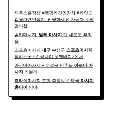
제우스출장샵 #캠핑카견인장치 #카인드
캠핑카견인장치 ​ 안녕하세요 자동차 토탈
멀티
샵
발리마사지 ​
발리
마사지
팁 새로운 추억
을
스포츠마사지 대구 수성구
스포츠
마사지
잘하는곳 <손끝차이 풋앤바디>에서
아로마마사지 – 수성구 만촌동
아로마
마
사지
리블리
홈타이마사지 포항 출장방문 태국
마사지
홈
타이
안마​