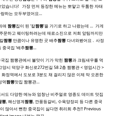
습니다! ​ ​ 가장 먼저 등장한 메뉴는 뽀얗고 두툼한 자태
자랑하는 모두부였어요…
 최애
짬뽕
집이 된 ‘칼
짬뽕
’을 가기로 하고 나왔는데 … ​ 가게
. 주문하고 웨이팅하려는데 재료소진으로 저희 앞팀까지만
 칼
짬뽕
만큼이나 유명한 곳 배추
짬뽕
다녀와봤어요 . ​ 사정
동 중국집 ‘배추
짬뽕
…
중국집 짬뽕관에서 불맛이 기가 막힌
짬뽕
과 크림새우를 먹
양시 덕양구 화신로272번길 58 2층 짬뽕관 < 영업시간 >
21:00 ​ 화정역에서 도보로 3분도 채 걸리지 않은 이제 막 오픈한
정역
짬뽕
맛집 짬뽕관…
서도 다양한 메뉴와 엄청난 비주얼로 영종도 데이트 맛집
짬뽕
, 해신영계
짬뽕
, 깐풍등갈비, 수육양장피 등 다른 중국
많아서 뻔한 중국집이 싫다면 취리희 추천!! Previous