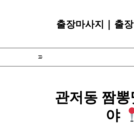
Skip
to
content
출장마사지 | 출장
관저동
짬뽕
야