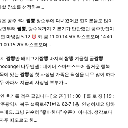
사할 장소를 선정하는…
받은 공주 3대
짬뽕
장순루에 다녀왔어요 현지분들도 많이
짜장면부터
짬뽕
, 탕수육까지 기본기가 탄탄했던 공주맛집이
면 마방길 5-12
화-금 11:00-14:50/ 라스트오더 14:40
1:00-15:20/ 라스트오더…
로지
짬뽕
만 돼지고기
짬뽕
바지락
짬뽕
겨울철 굴
짬뽕
com/namooangel 나무엔젤 : 네이버 스마트스토어 즐거운 행복
쪽 골목에 있는
짬뽕
집 첫 사장님 가족은 윅질을 너무 많이 하다
무 아파서 지금의 사장님 부부가…
 글입니다 [ 오 픈 ] 11 : 00 ​ ​ [ 클 로 징 ] 19 :
주광역시 북구 설죽로471번길 82-7 1층 ​ 안녕하세요 밍하
는데요. 그냥 단순히 “좋아한다” 수준이 아니라, 생각보다
자주 떠오르고 한…