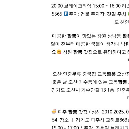
20:00 브레이크타임 15:00 ~ 16:00
5565
주차: 건물 주차장, 갓길 주차
도 천안
​ 매콤한
짬뽕
이 맛있는 창원 상남동
짬
얼마 전부터 매콤한 국물이 생각나 남
요
창원
짬뽕
맛집으로 유명하다고 해
오산 연중무휴 중국집 교동
짬뽕
오산점 
좋은 날 오산 가수동에 있는 교동
짬뽕
경기도 오산시 가수안길 13 1층 ​ 연중무휴
파주
짬뽕
맛집 / 상해 2010 2025.
54 ​ 장소 ㅣ 경기도 파주시 교하로863번길
15:00 – 17:00 * 주말, 공휴일 브