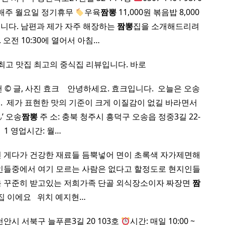
16) 매주 월요일 정기휴무
우육
짬뽕
11,000원 볶음밥 8,000
주입니다. 남편과 제가 자주 해장하는
짬뽕
집을 소개해드리려
 오전 10:30에 열어서 아침…
최고 맛집 최고의 중식집 리뷰입니다. 바로
 글, 사진 효크 ​ ​ ​ 안녕하세요. 효크입니다. ​ 오늘은 오송
​ 제가 표현한 맛의 기준이 크게 이질감이 없길 바라면서 ​
’ 오송
짬뽕
주 소: 충북 청주시 흥덕구 오송읍 정중3길 22-
1 영업시간: 월…
면 게다가 건강한 재료들 듬뿍넣어 면이 초록색 자가제면해
인들중에서 여기 모르는 사람은 없다고 할정도로 현지인들
을 꾸준히 받고있는 저희가족 단골 외식장소이자 짜장면
짬
 이에요 ​ ​ 위치 예지현…
천안시 서북구 늘푸른3길 20 103호
시간: 매일 10:00 ~