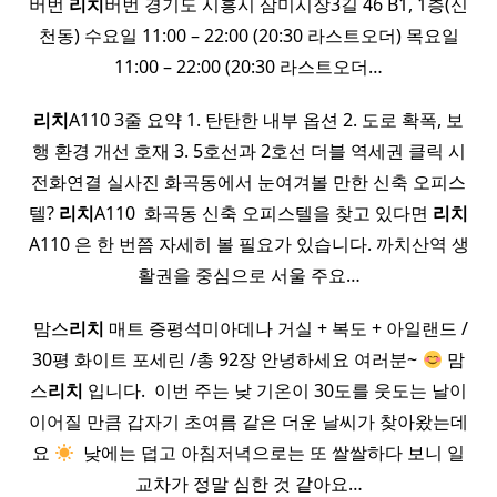
버번
리치
버번 경기도 시흥시 삼미시장3길 46 B1, 1층(신
천동) 수요일 11:00 – 22:00 (20:30 라스트오더) 목요일
11:00 – 22:00 (20:30 라스트오더…
리치
A110 3줄 요약 1. 탄탄한 내부 옵션 2. 도로 확폭, 보
행 환경 개선 호재 3. 5호선과 2호선 더블 역세권 클릭 시
전화연결 실사진 화곡동에서 눈여겨볼 만한 신축 오피스
텔?
리치
A110 ​ 화곡동 신축 오피스텔을 찾고 있다면
리치
A110 은 한 번쯤 자세히 볼 필요가 있습니다. 까치산역 생
활권을 중심으로 서울 주요…
​ 맘스
리치
매트 증평석미아데나 거실 + 복도 + 아일랜드 /
30평 화이트 포세린 /총 92장 안녕하세요 여러분~
맘
스
리치
입니다. ​ 이번 주는 낮 기온이 30도를 웃도는 날이
이어질 만큼 갑자기 초여름 같은 더운 날씨가 찾아왔는데
요
​ 낮에는 덥고 아침저녁으로는 또 쌀쌀하다 보니 일
교차가 정말 심한 것 같아요…