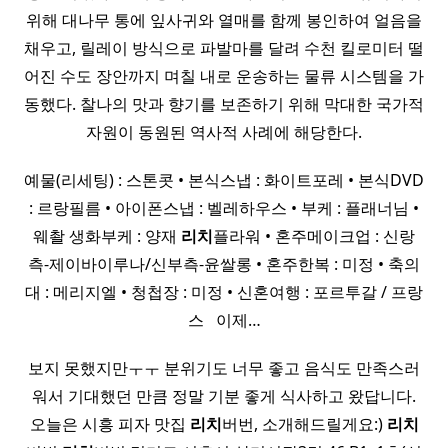
위해 대나무 통에 잎사귀와 열매를 함께 봉인하여 얼음을
채우고, 릴레이 방식으로 파발마를 달려 수천 킬로미터 떨
어진 수도 장안까지 며칠 내로 운송하는 물류 시스템을 가
동했다. 찰나의 맛과 향기를 보존하기 위해 막대한 국가적
자원이 동원된 역사적 사례에 해당한다.
예물(리세팅) : 스톤콧 • 본식스냅 : 화이트포레 • 본식DVD
: 르랑필름 • 아이폰스냅 : 벨레하우스 • 부케 : 플래너님 •
웨촬 생화부케 : 양재
리치
플라워 • 혼주메이크업 : 신랑
측-제이바이루나/신부측-윤쌀롱 • 혼주한복 : 미정 • 축의
대 : 메리지엘 • 청첩장 : 미정 • 신혼여행 : 포르투갈 / 프랑
스 ​ ​ 이제…
보지 못했지만ㅜㅜ 분위기도 너무 좋고 음식도 만족스러
워서 기대했던 만큼 정말 기분 좋게 식사하고 왔답니다.
오늘은 시흥 피자 맛집
리치
버번, 소개해드릴게요:)
리치