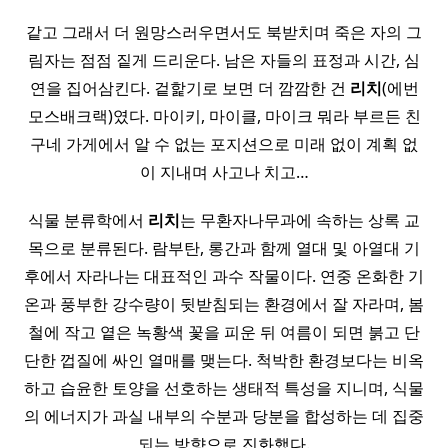
같고 그래서 더 원망스러우면서도 북받치며 죽은 자의 그
림자는 점점 짙게 드리운다. 남은 자들의 표정과 시간, 심
연을 집어삼킨다. 겉핥기로 보면 더 깜깜한 건
리치
(에번
모스배크랙)였다. 마이키, 마이클, 마이크 뭐라 부르든 친
구네 가게에서 알 수 없는 포지션으로 미래 없이 계획 없
이 지내며 사고나 치고…
식물 분류학에서
리치
는 무환자나무과에 속하는 상록 교
목으로 분류된다. 람부탄, 롱간과 함께 열대 및 아열대 기
후에서 자라나는 대표적인 과수 작물이다. 연중 온화한 기
온과 풍부한 강수량이 뒷받침되는 환경에서 잘 자라며, 봄
철에 작고 옅은 녹황색 꽃을 피운 뒤 여름이 되면 붉고 단
단한 껍질에 싸인 열매를 맺는다. 척박한 환경보다는 비옥
하고 습윤한 토양을 선호하는 생태적 특성을 지니며, 식물
의 에너지가 과실 내부의 수분과 당분을 합성하는 데 집중
되는 방향으로 진화했다.