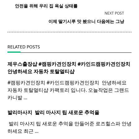
class="nav-
안전을 위해 우리 집 욕실 상태를
subtitle
NEXT POST
screen-
이제 딸기시루 맛 봤으니 다음에는 그냥
reader-
text">Page</span>
RELATED POSTS
제우스출장샵 #캠핑카견인장치 #카인드캠핑카견인장치 ​
안녕하세요 자동차 토탈멀티
샵
#캠핑카견인장치 #카인드캠핑카견인장치 ​ 안녕하세요
자동차 토탈멀티샵 카팩토리 입니다. 오늘작업은 그랜드
카니발
...
발리마사지 ​
발리
마사지
팁 새로운 추억을
​ 발리 마사지 팁 새로운 추억을 만들어준 로즈힐스파 안녕
하세요 최근
...