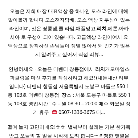
오늘은 저희 매장 대표액상 중 하나인 모스 라인에 대해
알아볼까 합니다 모스전자담배, 모스 액상 자부심이 있는
라인이며, 맛은 땅콩잼,쿨 라임,애플망고,
리치
,메론,아카
시아 로 구성이 되어 있습니다. 고급액상 라인이여서 요
액상으로 장착하신 손님들이 정말 많아서 왜 인기가 많은
지 알려주고 싶어서 직접 리뷰…
안녕하세요~ 오늘은 더벤티 창동점에서
리치
캐모마일스
파클링을 마신 후기를 작성하려고 해요! (내돈내산 리뷰
입니다) 더벤티 창동점 서울특별시 도봉구 마들로 550 1
동 103호 더벤티 창동점 ​ 장소 : 서울 도봉구 마들로 550 1
동 103호 영업시간 : 수 – 월 08:30 – 20:00 매주 화요일 정
기 휴무 ​
0507-1336-3675 더…
떨며 놀지 고민이네요!ㅎㅎ ​ 벌써부터 설레는 기분 한가득
안고 오늘의 할 일을 시작해 보려 합니다~ # 쨍한 햇볕을