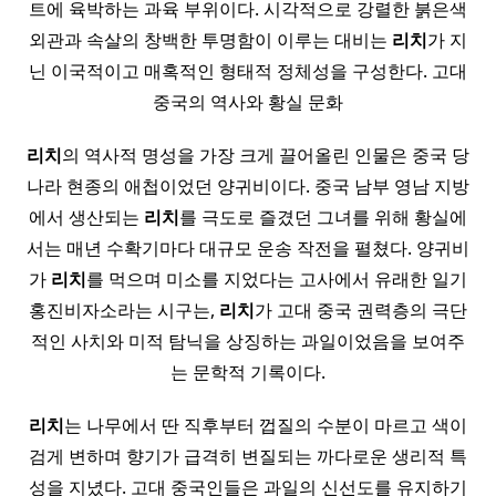
트에 육박하는 과육 부위이다. 시각적으로 강렬한 붉은색
외관과 속살의 창백한 투명함이 이루는 대비는
리치
가 지
닌 이국적이고 매혹적인 형태적 정체성을 구성한다. 고대
중국의 역사와 황실 문화
리치
의 역사적 명성을 가장 크게 끌어올린 인물은 중국 당
나라 현종의 애첩이었던 양귀비이다. 중국 남부 영남 지방
에서 생산되는
리치
를 극도로 즐겼던 그녀를 위해 황실에
서는 매년 수확기마다 대규모 운송 작전을 펼쳤다. 양귀비
가
리치
를 먹으며 미소를 지었다는 고사에서 유래한 일기
홍진비자소라는 시구는,
리치
가 고대 중국 권력층의 극단
적인 사치와 미적 탐닉을 상징하는 과일이었음을 보여주
는 문학적 기록이다.
리치
는 나무에서 딴 직후부터 껍질의 수분이 마르고 색이
검게 변하며 향기가 급격히 변질되는 까다로운 생리적 특
성을 지녔다. 고대 중국인들은 과일의 신선도를 유지하기