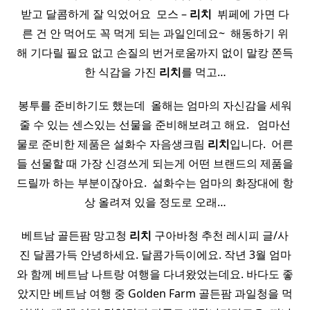
받고 달콤하게 잘 익었어요 ​ 모스 –
리치
​ 뷔페에 가면 다
른 건 안 먹어도 꼭 먹게 되는 과일인데요~ ​ 해동하기 위
해 기다릴 필요 없고 손질의 번거로움까지 없이 말캉 쫀득
한 식감을 가진
리치
를 먹고…
봉투를 준비하기도 했는데 ​ 올해는 엄마의 자신감을 세워
줄 수 있는 센스있는 선물을 준비해보려고 해요. ​ ​ 엄마선
물로 준비한 제품은 설화수 자음생크림
리치
입니다. ​ 어른
들 선물할 때 가장 신경쓰게 되는게 어떤 브랜드의 제품을
드릴까 하는 부분이잖아요. ​ 설화수는 엄마의 화장대에 항
상 올려져 있을 정도로 오래…
베트남 골든팜 망고청
리치
구아바청 추천 레시피 글/사
진 달콤가득 안녕하세요. 달콤가득이에요. 작년 3월 엄마
와 함께 베트남 나트랑 여행을 다녀왔었는데요. 바다도 좋
았지만 베트남 여행 중 Golden Farm 골든팜 과일청을 먹