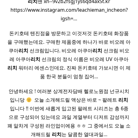
리치
맨 xn--9v2b2fsgj1ys6qd4ax5t.kr
https://www.instagram.com/leachieman_incheon?
igsh=…
돈키호테 텐진점을 방문하고 이것저것 돈키호테 화장품
을 구매했는데요. 구매한 제품중에 하나가 바로 비오레 아
쿠아
리치
선크림입니다. 비오레 아쿠아
리치
선크림 비오
레 아쿠아
리치
선크림의 정식 이름은 비오레 UV 아쿠아
리치
워터리 에센스인데요. 진짜 돈키호테 가보시면 이 제
품 한국 분들이 엄청 집어…
안녕하세요 ! 여러분 상계전자담배 헬로노원점 넌규시치
입니당
​ 오늘 소개해드릴 액상은 바로 ~ 팔레트
리치
입니다 !! 이번에 새롭게 입고된 팔레트 시리즈는 총 6종
으로 구성되어 있는데요 과일 계열부터 디저트 감성까지
꽤 알차게 구성된 라인업이에용 ㅎㅎ 그 중에서도 오늘 소
개해드릴
리치
는 달콤한 열대과일…