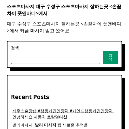
스포츠마사지 대구 수성구
스포츠
마사지
잘하는곳 <손끝
차이 풋앤바디>에서
대구 수성구 스포츠마사지 잘하는곳 <손끝차이 풋앤바디
>에서 커플 마사지 받고 왔어요
...
검색
검
색
Recent Posts
제우스출장샵 #캠핑카견인장치 #카인드캠핑카견인장치 ​
안녕하세요 자동차 토탈멀티
샵
발리마사지 ​
발리
마사지
팁 새로운 추억을