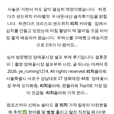
사놓은 거면서 저도 같이 열심히 먹었더랬습니다. ​ ​ 하겐
다즈 샌드위치 카라멜맛 ​ ※ 내돈내산 솔직후기임을 밝힙
니다. ​ 하겐다즈 크리스피 샌드위치
리치
카라멜 ​ ​ 집에서
김치를 만들고 있었는데 마침 혈당이 딱 떨어질 즈음 타이
밍 좋게 배송되어 왔습니다. ​ 두박스를 구매했고 배송지연
으로 2개가 더 왔어요…
싶어 방문했던 양재꽃시장 셀프 부케 후기입니다. 결혼준
비ㅣ촬영 양재꽃시장 셀프부케 사진, 글 떠나는 마케터 ©️
2026. ye_ruming1214. All rights reserved
리치
플라워
서울특별시 서초구 강남대로 27 생화매장 44호 ​ 양재꽃시
장 부케 오이화원,
리치
플라워, 련플라워 Top3로 가장 많
이 언급됨 ​
리치
플라워 가격 온리…
컴포즈커피 신메뉴 솔티드 쿨
리치
가격 칼로리 이런분들
께 추천!
한여름 땀 뻘뻘 흘리고 탈진 직전일 때 (수분