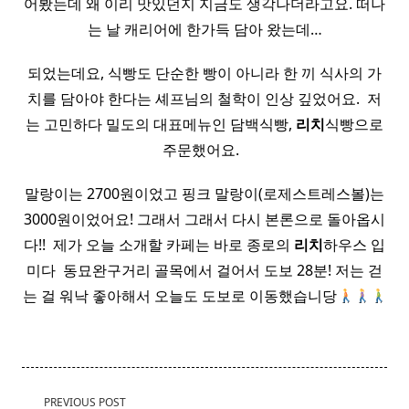
어봤는데 왜 이리 맛있던지 지금도 생각나더라고요. 떠나
는 날 캐리어에 한가득 담아 왔는데…
되었는데요, 식빵도 단순한 빵이 아니라 한 끼 식사의 가
치를 담아야 한다는 셰프님의 철학이 인상 깊었어요. ​ 저
는 고민하다 밀도의 대표메뉴인 담백식빵,
리치
식빵​으로
주문했어요. ​ ​
말랑이는 2700원이었고 핑크 말랑이(로제스트레스볼)는
3000원이었어요! 그래서 그래서 다시 본론으로 돌아옵시
다!! ​ 제가 오늘 소개할 카페는 바로 종로의
리치
하우스 입
미다 ​ 동묘완구거리 골목에서 걸어서 도보 28분! 저는 걷
는 걸 워낙 좋아해서 오늘도 도보로 이동했습니당
<span
PREVIOUS POST