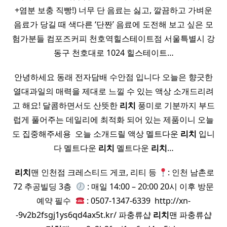
+염분 보충 직빵!) 너무 단 음료는 싫고, 깔끔하고 가벼운
음료가 당길 때 색다른 ‘단짠’ 음료에 도전해 보고 싶은 모
험가분들 컴포즈커피 천호역힐스테이트점 서울특별시 강
동구 천호대로 1024 힐스테이트…
안녕하세요 동래 전자담배 수안점 입니다 오늘은 향긋한
열대과일의 매력을 제대로 느낄 수 있는 액상 소개드리려
고 해요! 달콤하면서도 산뜻한
리치
풍미로 기분까지 부드
럽게 풀어주는 데일리에 최적화 되어 있는 제품이니 오늘
도 집중해주세용 ​ 오늘 소개드릴 액상 멜트다운
리치
입니
다 멜트다운
리치
멜트다운
리치
…
​
리치
맨 인천점 크레스티드 게코, 리티 등
: 인천 남촌로
72 추공빌딩 3층 ​
: 매일 14:00 – 20:00 20시 이후 방문
예약 필수 ​
: 0507-1347-6339 ​ http://xn-
-9v2b2fsgj1ys6qd4ax5t.kr/ 파충류샵
리치
맨 파충류샵